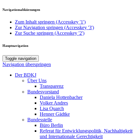
Navigationsabkürzungen
Zum Inhalt springen (Accesskey '1')
Zur Navigation springen (Accesskey '3')
Zur Suche springen (Accesskey '2')
Hauptnavigation
Toggle navigation
Navigation überspringen
Der BDKJ
Über Uns
Transparenz
Bundesvorstand
Daniela Hottenbacher
Volker Andres
Lisa Quarch
Henner Gädtke
Bundesstelle
Büro Berlin
Referat für Entwicklungspolitik, Nachhaltigkeit
und Internationale Gerechtigkeit