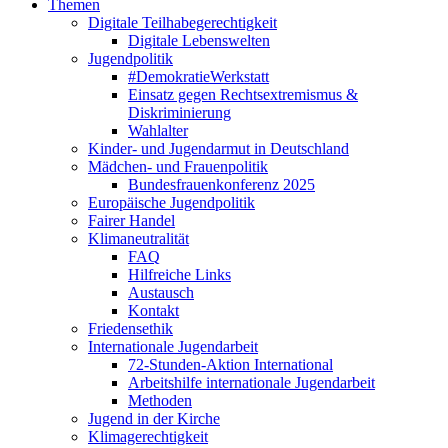
Themen
Digitale Teilhabegerechtigkeit
Digitale Lebenswelten
Jugendpolitik
#DemokratieWerkstatt
Einsatz gegen Rechtsextremismus &
Diskriminierung
Wahlalter
Kinder- und Jugendarmut in Deutschland
Mädchen- und Frauenpolitik
Bundesfrauenkonferenz 2025
Europäische Jugendpolitik
Fairer Handel
Klimaneutralität
FAQ
Hilfreiche Links
Austausch
Kontakt
Friedensethik
Internationale Jugendarbeit
72-Stunden-Aktion International
Arbeitshilfe internationale Jugendarbeit
Methoden
Jugend in der Kirche
Klimagerechtigkeit