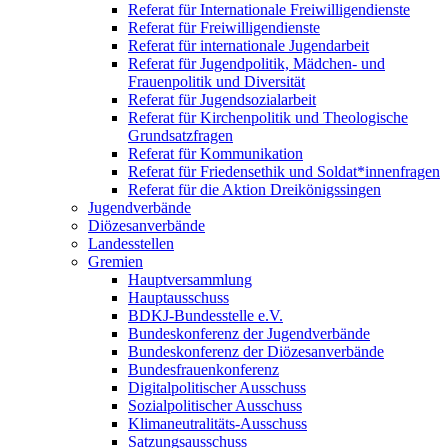
Referat für Internationale Freiwilligendienste
Referat für Freiwilligendienste
Referat für internationale Jugendarbeit
Referat für Jugendpolitik, Mädchen- und
Frauenpolitik und Diversität
Referat für Jugendsozialarbeit
Referat für Kirchenpolitik und Theologische
Grundsatzfragen
Referat für Kommunikation
Referat für Friedensethik und Soldat*innenfragen
Referat für die Aktion Dreikönigssingen
Jugendverbände
Diözesanverbände
Landesstellen
Gremien
Hauptversammlung
Hauptausschuss
BDKJ-Bundesstelle e.V.
Bundeskonferenz der Jugendverbände
Bundeskonferenz der Diözesanverbände
Bundesfrauenkonferenz
Digitalpolitischer Ausschuss
Sozialpolitischer Ausschuss
Klimaneutralitäts-Ausschuss
Satzungsausschuss