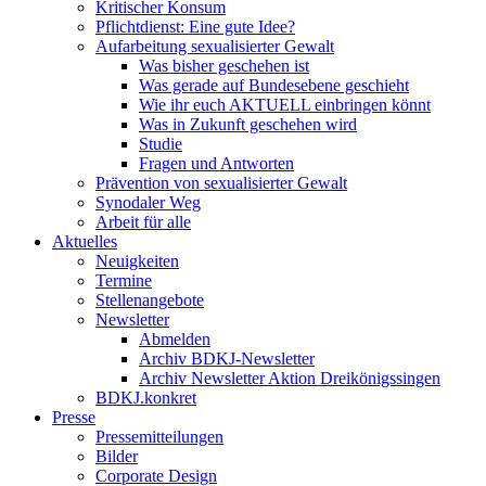
Kritischer Konsum
Pflichtdienst: Eine gute Idee?
Aufarbeitung sexualisierter Gewalt
Was bisher geschehen ist
Was gerade auf Bundesebene geschieht
Wie ihr euch AKTUELL einbringen könnt
Was in Zukunft geschehen wird
Studie
Fragen und Antworten
Prävention von sexualisierter Gewalt
Synodaler Weg
Arbeit für alle
Aktuelles
Neuigkeiten
Termine
Stellenangebote
Newsletter
Abmelden
Archiv BDKJ-Newsletter
Archiv Newsletter Aktion Dreikönigssingen
BDKJ.konkret
Presse
Pressemitteilungen
Bilder
Corporate Design