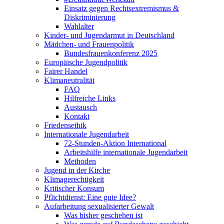
Einsatz gegen Rechtsextremismus &
Diskriminierung
Wahlalter
Kinder- und Jugendarmut in Deutschland
Mädchen- und Frauenpolitik
Bundesfrauenkonferenz 2025
Europäische Jugendpolitik
Fairer Handel
Klimaneutralität
FAQ
Hilfreiche Links
Austausch
Kontakt
Friedensethik
Internationale Jugendarbeit
72-Stunden-Aktion International
Arbeitshilfe internationale Jugendarbeit
Methoden
Jugend in der Kirche
Klimagerechtigkeit
Kritischer Konsum
Pflichtdienst: Eine gute Idee?
Aufarbeitung sexualisierter Gewalt
Was bisher geschehen ist