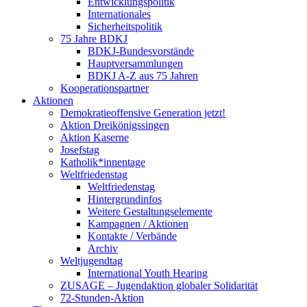
Entwicklungspolitik
Internationales
Sicherheitspolitik
75 Jahre BDKJ
BDKJ-Bundesvorstände
Hauptversammlungen
BDKJ A-Z aus 75 Jahren
Kooperationspartner
Aktionen
Demokratieoffensive Generation jetzt!
Aktion Dreikönigssingen
Aktion Kaserne
Josefstag
Katholik*innentage
Weltfriedenstag
Weltfriedenstag
Hintergrundinfos
Weitere Gestaltungselemente
Kampagnen / Aktionen
Kontakte / Verbände
Archiv
Weltjugendtag
International Youth Hearing
ZUSAGE – Jugendaktion globaler Solidarität
72-Stunden-Aktion