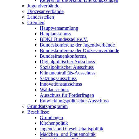
Referat für die Aktion Dreikönigssingen
Jugendverbände
Diözesanverbände
Landesstellen
Gremien
Hauptversammlung
Hauptausschuss
BDKJ-Bundesstelle e.V.
Bundeskonferenz der Jugendverbände
Bundeskonferenz der Diözesanverbände
Bundesfrauenkonferenz
Digitalpolitischer Ausschuss
Sozialpolitischer Ausschuss
Klimaneutralitäts-Ausschuss
Satzungsausschuss
Innovationsausschuss
Wahlausschuss
Ausschuss für Förderfragen
Entwicklungspolitischer Ausschuss
Grundsatzprogramm
Beschlüsse
Grundlagen
Kirchenpolitik
Jugend- und Gesellschaftspolitik
Mädchen- und Frauenpolitik