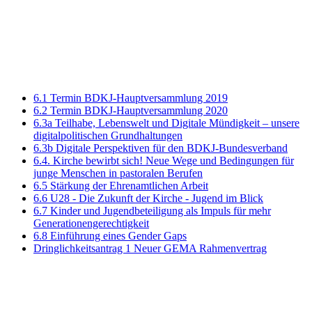
6.1 Termin BDKJ-Hauptversammlung 2019
6.2 Termin BDKJ-Hauptversammlung 2020
6.3a Teilhabe, Lebenswelt und Digitale Mündigkeit – unsere
digitalpolitischen Grundhaltungen
6.3b Digitale Perspektiven für den BDKJ-Bundesverband
6.4. Kirche bewirbt sich! Neue Wege und Bedingungen für
junge Menschen in pastoralen Berufen
6.5
Stärkung der Ehrenamtlichen Arbeit
6.6 U28 - Die Zukunft der Kirche - Jugend im Blick
6.7 Kinder und Jugendbeteiligung als Impuls für mehr
Generationengerechtigkeit
6.8 Einführung eines Gender Gaps
Dringlichkeitsantrag 1 Neuer GEMA Rahmenvertrag