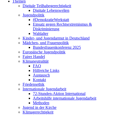
Themen
Digitale Teilhabegerechtigkeit
Digitale Lebenswelten
Jugendpolitik
#DemokratieWerkstatt
Einsatz gegen Rechtsextremismus &
Diskriminierung
Wahlalter
Kinder- und Jugendarmut in Deutschland
Mädchen- und Frauenpolitik
Bundesfrauenkonferenz 2025
Europäische Jugendpolitik
Fairer Handel
Klimaneutralität
FAQ
Hilfreiche Links
Austausch
Kontakt
Friedensethik
Internationale Jugendarbeit
72-Stunden-Aktion International
Arbeitshilfe internationale Jugendarbeit
Methoden
Jugend in der Kirche
Klimagerechtigkeit