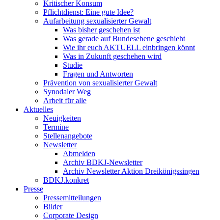
Kritischer Konsum
Pflichtdienst: Eine gute Idee?
Aufarbeitung sexualisierter Gewalt
Was bisher geschehen ist
Was gerade auf Bundesebene geschieht
Wie ihr euch AKTUELL einbringen könnt
Was in Zukunft geschehen wird
Studie
Fragen und Antworten
Prävention von sexualisierter Gewalt
Synodaler Weg
Arbeit für alle
Aktuelles
Neuigkeiten
Termine
Stellenangebote
Newsletter
Abmelden
Archiv BDKJ-Newsletter
Archiv Newsletter Aktion Dreikönigssingen
BDKJ.konkret
Presse
Pressemitteilungen
Bilder
Corporate Design