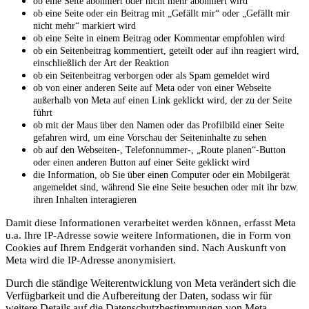
ob eine Seite abonniert oder nicht mehr abonniert wird
ob eine Seite oder ein Beitrag mit „Gefällt mir“ oder „Gefällt mir
nicht mehr“ markiert wird
ob eine Seite in einem Beitrag oder Kommentar empfohlen wird
ob ein Seitenbeitrag kommentiert, geteilt oder auf ihn reagiert wird,
einschließlich der Art der Reaktion
ob ein Seitenbeitrag verborgen oder als Spam gemeldet wird
ob von einer anderen Seite auf Meta oder von einer Webseite
außerhalb von Meta auf einen Link geklickt wird, der zu der Seite
führt
ob mit der Maus über den Namen oder das Profilbild einer Seite
gefahren wird, um eine Vorschau der Seiteninhalte zu sehen
ob auf den Webseiten-, Telefonnummer-, „Route planen“-Button
oder einen anderen Button auf einer Seite geklickt wird
die Information, ob Sie über einen Computer oder ein Mobilgerät
angemeldet sind, während Sie eine Seite besuchen oder mit ihr bzw.
ihren Inhalten interagieren
Damit diese Informationen verarbeitet werden können, erfasst Meta
u.a. Ihre IP-Adresse sowie weitere Informationen, die in Form von
Cookies auf Ihrem Endgerät vorhanden sind. Nach Auskunft von
Meta wird die IP-Adresse anonymisiert.
Durch die ständige Weiterentwicklung von Meta verändert sich die
Verfügbarkeit und die Aufbereitung der Daten, sodass wir für
weitere Details auf die Datenschutzbestimmungen von Meta