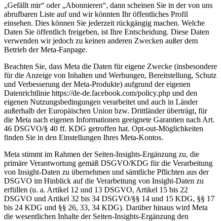
„Gefällt mir“ oder „Abonnieren“, dann scheinen Sie in der von uns
abrufbaren Liste auf und wir könnten Ihr öffentliches Profil
einsehen. Dies können Sie jederzeit rückgängig machen. Welche
Daten Sie öffentlich freigeben, ist Ihre Entscheidung. Diese Daten
verwenden wir jedoch zu keinen anderen Zwecken außer dem
Betrieb der Meta-Fanpage.
Beachten Sie, dass Meta die Daten für eigene Zwecke (insbesondere
für die Anzeige von Inhalten und Werbungen, Bereitstellung, Schutz
und Verbesserung der Meta-Produkte) aufgrund der eigenen
Datenrichtlinie https://de-de.facebook.com/policy.php und den
eigenen Nutzungsbedingungen verarbeitet und auch in Länder
außerhalb der Europäischen Union bzw. Drittländer überträgt, für
die Meta nach eigenen Informationen geeignete Garantien nach Art.
46 DSGVO/§ 40 ff. KDG getroffen hat. Opt-out-Möglichkeiten
finden Sie in den Einstellungen Ihres Meta-Kontos.
Meta stimmt im Rahmen der Seiten-Insights-Ergänzung zu, die
primäre Verantwortung gemäß DSGVO/KDG für die Verarbeitung
von Insight-Daten zu übernehmen und sämtliche Pflichten aus der
DSGVO im Hinblick auf die Verarbeitung von Insight-Daten zu
erfüllen (u. a. Artikel 12 und 13 DSGVO, Artikel 15 bis 22
DSGVO und Artikel 32 bis 34 DSGVO/§§ 14 und 15 KDG, §§ 17
bis 24 KDG und §§ 26, 33, 34 KDG). Darüber hinaus wird Meta
die wesentlichen Inhalte der Seiten-Insights-Ergänzung den