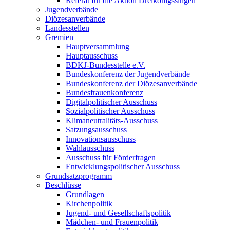
Referat für die Aktion Dreikönigssingen
Jugendverbände
Diözesanverbände
Landesstellen
Gremien
Hauptversammlung
Hauptausschuss
BDKJ-Bundesstelle e.V.
Bundeskonferenz der Jugendverbände
Bundeskonferenz der Diözesanverbände
Bundesfrauenkonferenz
Digitalpolitischer Ausschuss
Sozialpolitischer Ausschuss
Klimaneutralitäts-Ausschuss
Satzungsausschuss
Innovationsausschuss
Wahlausschuss
Ausschuss für Förderfragen
Entwicklungspolitischer Ausschuss
Grundsatzprogramm
Beschlüsse
Grundlagen
Kirchenpolitik
Jugend- und Gesellschaftspolitik
Mädchen- und Frauenpolitik