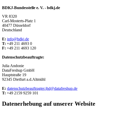
BDKJ-Bundesstelle e. V. - bdkj.de
VR 8320
Carl-Mosterts-Platz 1
40477 Düsseldorf
Deutschland
E:
info@bdkj.de
T:
+49 211 4693 0
F:
+49 211 4693 120
Datenschutzbeauftragte:
Julia Andonie
DataFreshup GmbH
Hauptstraße 19
92345 Dietfurt a.d.Altmühl
E:
datenschutzbeauftragter.jhd@datafreshup.de
T:
+49 2159 9259 101
Datenerhebung auf unserer Website