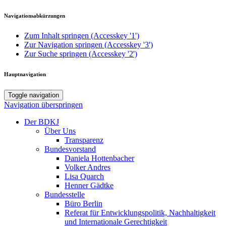
Navigationsabkürzungen
Zum Inhalt springen (Accesskey '1')
Zur Navigation springen (Accesskey '3')
Zur Suche springen (Accesskey '2')
Hauptnavigation
Toggle navigation
Navigation überspringen
Der BDKJ
Über Uns
Transparenz
Bundesvorstand
Daniela Hottenbacher
Volker Andres
Lisa Quarch
Henner Gädtke
Bundesstelle
Büro Berlin
Referat für Entwicklungspolitik, Nachhaltigkeit
und Internationale Gerechtigkeit