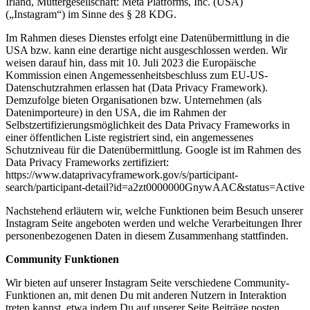
Irland, Muttergesellschaft: Meta Platforms, Inc. (USA)
(„Instagram“) im Sinne des § 28 KDG.
Im Rahmen dieses Dienstes erfolgt eine Datenübermittlung in die
USA bzw. kann eine derartige nicht ausgeschlossen werden. Wir
weisen darauf hin, dass mit 10. Juli 2023 die Europäische
Kommission einen Angemessenheitsbeschluss zum EU-US-
Datenschutzrahmen erlassen hat (Data Privacy Framework).
Demzufolge bieten Organisationen bzw. Unternehmen (als
Datenimporteure) in den USA, die im Rahmen der
Selbstzertifizierungsmöglichkeit des Data Privacy Frameworks in
einer öffentlichen Liste registriert sind, ein angemessenes
Schutzniveau für die Datenübermittlung. Google ist im Rahmen des
Data Privacy Frameworks zertifiziert:
https://www.dataprivacyframework.gov/s/participant-
search/participant-detail?id=a2zt0000000GnywAAC&status=Active
Nachstehend erläutern wir, welche Funktionen beim Besuch unserer
Instagram Seite angeboten werden und welche Verarbeitungen Ihrer
personenbezogenen Daten in diesem Zusammenhang stattfinden.
Community Funktionen
Wir bieten auf unserer Instagram Seite verschiedene Community-
Funktionen an, mit denen Du mit anderen Nutzern in Interaktion
treten kannst, etwa indem Du auf unserer Seite Beiträge posten,