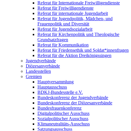
Referat für Internationale Freiwilligendienste
Referat für Freiwilligendienste
Referat für internationale Jugendarbeit
Referat für Jugendpolitik, Mädchen- und
Frauenpolitik und Diversität
Referat für Jugendsozialarbeit
Referat für Kirchenpolitik und Theologische
Grundsatzfragen
Referat für Kommunikation
Referat für Friedensethik und Soldat*innenfragen
Referat für die Aktion Dreikönigssingen
Jugendverbände
Diözesanverbände
Landesstellen
Gremien
Hauptversammlung
Hauptausschuss
BDKJ-Bundesstelle e.V.
Bundeskonferenz der Jugendverbände
Bundeskonferenz der Diözesanverbände
Bundesfrauenkonferenz
Digitalpolitischer Ausschuss
Sozialpolitischer Ausschuss
Klimaneutralitäts-Ausschuss
Satzungsausschuss