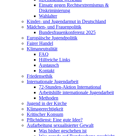
Einsatz gegen Rechtsextremismus &
Diskriminierung
Wahlalter
Kinder- und Jugendarmut in Deutschland
Mädchen- und Frauenpolitik
Bundesfrauenkonferenz 2025
Europäische Jugendpolitik
Fairer Handel
Klimaneutralität
FAQ
Hilfreiche Links
Austausch
Kontakt
Friedensethik
Internationale Jugendarbeit
72-Stunden-Aktion International
Arbeitshilfe internationale Jugendarbeit
Methoden
Jugend in der Kirche
Klimagerechtigkeit
Kritischer Konsum
Pflichtdienst: Eine gute Idee?
Aufarbeitung sexualisierter Gewalt
Was bisher geschehen ist