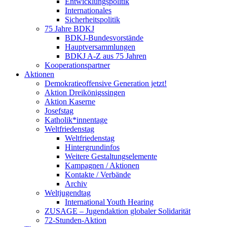
Entwicklungspolitik
Internationales
Sicherheitspolitik
75 Jahre BDKJ
BDKJ-Bundesvorstände
Hauptversammlungen
BDKJ A-Z aus 75 Jahren
Kooperationspartner
Aktionen
Demokratieoffensive Generation jetzt!
Aktion Dreikönigssingen
Aktion Kaserne
Josefstag
Katholik*innentage
Weltfriedenstag
Weltfriedenstag
Hintergrundinfos
Weitere Gestaltungselemente
Kampagnen / Aktionen
Kontakte / Verbände
Archiv
Weltjugendtag
International Youth Hearing
ZUSAGE – Jugendaktion globaler Solidarität
72-Stunden-Aktion