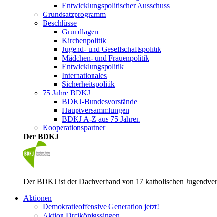
Entwicklungspolitischer Ausschuss
Grundsatzprogramm
Beschlüsse
Grundlagen
Kirchenpolitik
Jugend- und Gesellschaftspolitik
Mädchen- und Frauenpolitik
Entwicklungspolitik
Internationales
Sicherheitspolitik
75 Jahre BDKJ
BDKJ-Bundesvorstände
Hauptversammlungen
BDKJ A-Z aus 75 Jahren
Kooperationspartner
Der BDKJ
Der BDKJ ist der Dachverband von 17 katholischen Jugendverbä
Aktionen
Demokratieoffensive Generation jetzt!
Aktion Dreikönigssingen