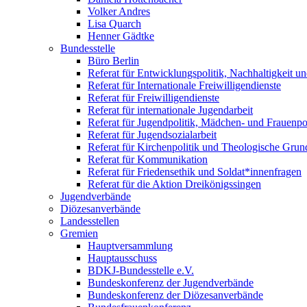
Volker Andres
Lisa Quarch
Henner Gädtke
Bundesstelle
Büro Berlin
Referat für Entwicklungspolitik, Nachhaltigkeit un
Referat für Internationale Freiwilligendienste
Referat für Freiwilligendienste
Referat für internationale Jugendarbeit
Referat für Jugendpolitik, Mädchen- und Frauenpol
Referat für Jugendsozialarbeit
Referat für Kirchenpolitik und Theologische Grun
Referat für Kommunikation
Referat für Friedensethik und Soldat*innenfragen
Referat für die Aktion Dreikönigssingen
Jugendverbände
Diözesanverbände
Landesstellen
Gremien
Hauptversammlung
Hauptausschuss
BDKJ-Bundesstelle e.V.
Bundeskonferenz der Jugendverbände
Bundeskonferenz der Diözesanverbände