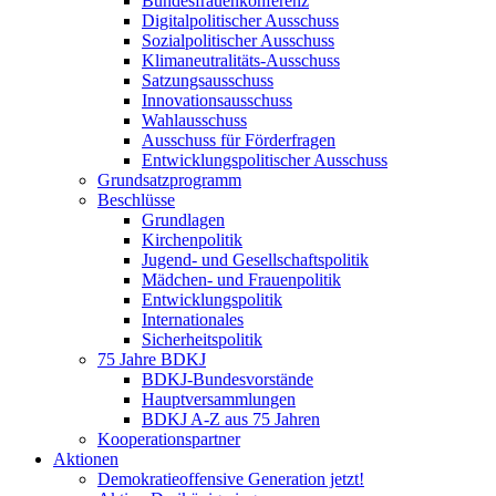
Bundesfrauenkonferenz
Digitalpolitischer Ausschuss
Sozialpolitischer Ausschuss
Klimaneutralitäts-Ausschuss
Satzungsausschuss
Innovationsausschuss
Wahlausschuss
Ausschuss für Förderfragen
Entwicklungspolitischer Ausschuss
Grundsatzprogramm
Beschlüsse
Grundlagen
Kirchenpolitik
Jugend- und Gesellschaftspolitik
Mädchen- und Frauenpolitik
Entwicklungspolitik
Internationales
Sicherheitspolitik
75 Jahre BDKJ
BDKJ-Bundesvorstände
Hauptversammlungen
BDKJ A-Z aus 75 Jahren
Kooperationspartner
Aktionen
Demokratieoffensive Generation jetzt!