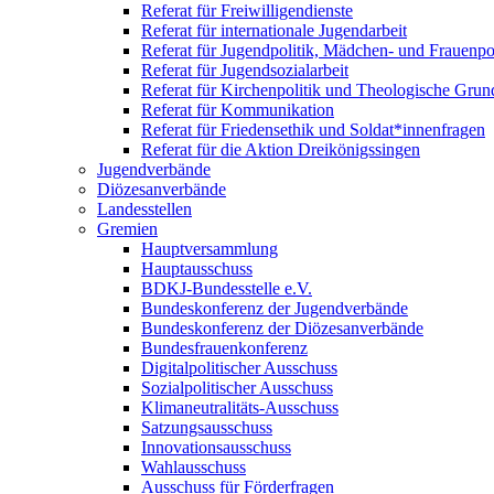
Referat für Freiwilligendienste
Referat für internationale Jugendarbeit
Referat für Jugendpolitik, Mädchen- und Frauenpol
Referat für Jugendsozialarbeit
Referat für Kirchenpolitik und Theologische Grun
Referat für Kommunikation
Referat für Friedensethik und Soldat*innenfragen
Referat für die Aktion Dreikönigssingen
Jugendverbände
Diözesanverbände
Landesstellen
Gremien
Hauptversammlung
Hauptausschuss
BDKJ-Bundesstelle e.V.
Bundeskonferenz der Jugendverbände
Bundeskonferenz der Diözesanverbände
Bundesfrauenkonferenz
Digitalpolitischer Ausschuss
Sozialpolitischer Ausschuss
Klimaneutralitäts-Ausschuss
Satzungsausschuss
Innovationsausschuss
Wahlausschuss
Ausschuss für Förderfragen