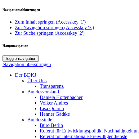
Navigationsabkürzungen
Zum Inhalt springen (Accesskey '1')
Zur Navigation springen (Accesskey '3')
Zur Suche springen (Accesskey '2')
Hauptnavigation
Toggle navigation
Navigation überspringen
Der BDKJ
Über Uns
Transparenz
Bundesvorstand
Daniela Hottenbacher
Volker Andres
Lisa Quarch
Henner Gädtke
Bundesstelle
Büro Berlin
Referat für Entwicklungspolitik, Nachhaltigkeit un
Referat für Internationale Freiwilligendienste