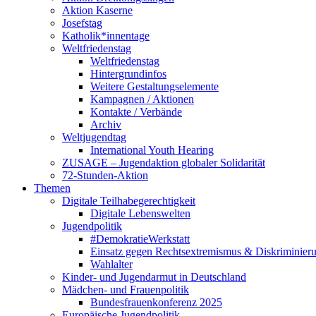
Aktion Kaserne
Josefstag
Katholik*innentage
Weltfriedenstag
Weltfriedenstag
Hintergrundinfos
Weitere Gestaltungselemente
Kampagnen / Aktionen
Kontakte / Verbände
Archiv
Weltjugendtag
International Youth Hearing
ZUSAGE – Jugendaktion globaler Solidarität
72-Stunden-Aktion
Themen
Digitale Teilhabegerechtigkeit
Digitale Lebenswelten
Jugendpolitik
#DemokratieWerkstatt
Einsatz gegen Rechtsextremismus & Diskriminier
Wahlalter
Kinder- und Jugendarmut in Deutschland
Mädchen- und Frauenpolitik
Bundesfrauenkonferenz 2025
Europäische Jugendpolitik