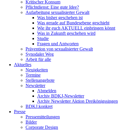
Kritischer Konsum
Pflichtdienst: Eine gute Idee?
Aufarbeitung sexualisierter Gewalt
Was bisher geschehen ist
Was gerade auf Bundesebene geschieht
Wie ihr euch AKTUELL einbringen könnt
Was in Zukunft geschehen wird
Studie
Fragen und Antworten
Prävention von sexualisierter Gewalt
Synodaler Weg
Arbeit für alle
Aktuelles
Neuigkeiten
Termine
Stellenangebote
Newsletter
Abmelden
Archiv BDKJ-Newsletter
Archiv Newsletter Aktion Dreikönigssingen
BDKJ.konkret
Presse
Pressemitteilungen
Bilder
Corporate Design