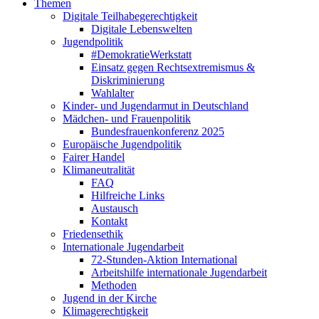
Themen
Digitale Teilhabegerechtigkeit
Digitale Lebenswelten
Jugendpolitik
#DemokratieWerkstatt
Einsatz gegen Rechtsextremismus &
Diskriminierung
Wahlalter
Kinder- und Jugendarmut in Deutschland
Mädchen- und Frauenpolitik
Bundesfrauenkonferenz 2025
Europäische Jugendpolitik
Fairer Handel
Klimaneutralität
FAQ
Hilfreiche Links
Austausch
Kontakt
Friedensethik
Internationale Jugendarbeit
72-Stunden-Aktion International
Arbeitshilfe internationale Jugendarbeit
Methoden
Jugend in der Kirche
Klimagerechtigkeit