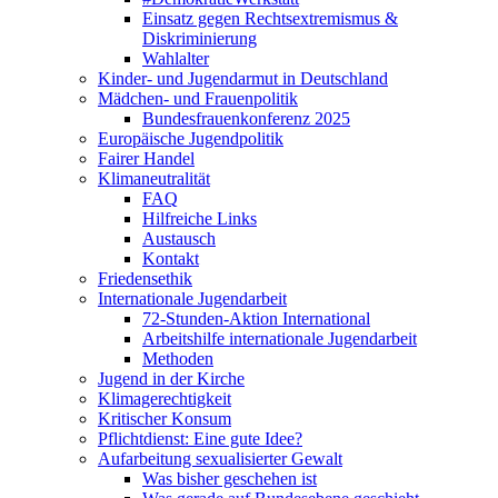
Einsatz gegen Rechtsextremismus &
Diskriminierung
Wahlalter
Kinder- und Jugendarmut in Deutschland
Mädchen- und Frauenpolitik
Bundesfrauenkonferenz 2025
Europäische Jugendpolitik
Fairer Handel
Klimaneutralität
FAQ
Hilfreiche Links
Austausch
Kontakt
Friedensethik
Internationale Jugendarbeit
72-Stunden-Aktion International
Arbeitshilfe internationale Jugendarbeit
Methoden
Jugend in der Kirche
Klimagerechtigkeit
Kritischer Konsum
Pflichtdienst: Eine gute Idee?
Aufarbeitung sexualisierter Gewalt
Was bisher geschehen ist