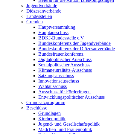
Referat für die Aktion Dreikönigssingen
Jugendverbände
Diözesanverbände
Landesstellen
Gremien
Hauptversammlung
Hauptausschuss
BDKJ-Bundesstelle e.V.
Bundeskonferenz der Jugendverbände
Bundeskonferenz der Diözesanverbände
Bundesfrauenkonferenz
Digitalpolitischer Ausschuss
Sozialpolitischer Ausschuss
Klimaneutralitäts-Ausschuss
Satzungsausschuss
Innovationsausschuss
Wahlausschuss
Ausschuss für Förderfragen
Entwicklungspolitischer Ausschuss
Grundsatzprogramm
Beschlüsse
Grundlagen
Kirchenpolitik
Jugend- und Gesellschaftspolitik
Mädchen- und Frauenpolitik