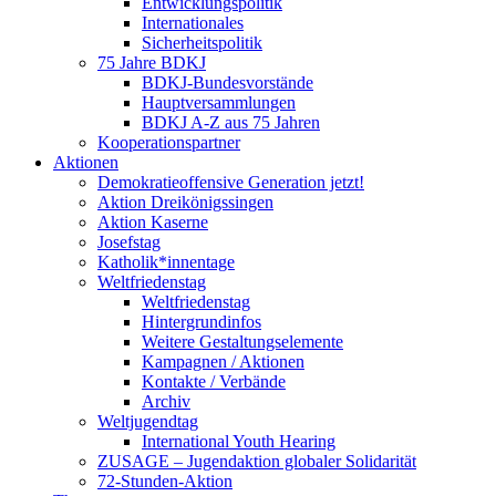
Entwicklungspolitik
Internationales
Sicherheitspolitik
75 Jahre BDKJ
BDKJ-Bundesvorstände
Hauptversammlungen
BDKJ A-Z aus 75 Jahren
Kooperationspartner
Aktionen
Demokratieoffensive Generation jetzt!
Aktion Dreikönigssingen
Aktion Kaserne
Josefstag
Katholik*innentage
Weltfriedenstag
Weltfriedenstag
Hintergrundinfos
Weitere Gestaltungselemente
Kampagnen / Aktionen
Kontakte / Verbände
Archiv
Weltjugendtag
International Youth Hearing
ZUSAGE – Jugendaktion globaler Solidarität
72-Stunden-Aktion