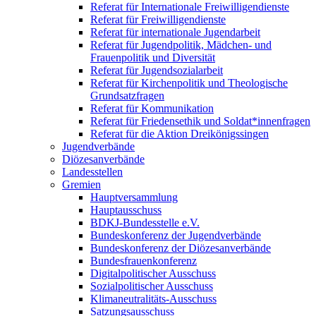
Referat für Internationale Freiwilligendienste
Referat für Freiwilligendienste
Referat für internationale Jugendarbeit
Referat für Jugendpolitik, Mädchen- und
Frauenpolitik und Diversität
Referat für Jugendsozialarbeit
Referat für Kirchenpolitik und Theologische
Grundsatzfragen
Referat für Kommunikation
Referat für Friedensethik und Soldat*innenfragen
Referat für die Aktion Dreikönigssingen
Jugendverbände
Diözesanverbände
Landesstellen
Gremien
Hauptversammlung
Hauptausschuss
BDKJ-Bundesstelle e.V.
Bundeskonferenz der Jugendverbände
Bundeskonferenz der Diözesanverbände
Bundesfrauenkonferenz
Digitalpolitischer Ausschuss
Sozialpolitischer Ausschuss
Klimaneutralitäts-Ausschuss
Satzungsausschuss