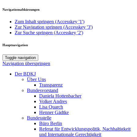
Navigationsabkürzungen
Zum Inhalt springen (Accesskey '1')
Zur Navigation springen (Accesskey '3')
Zur Suche springen (Accesskey '2')
Hauptnavigation
Toggle navigation
Navigation überspringen
Der BDKJ
Über Uns
Transparenz
Bundesvorstand
Daniela Hottenbacher
Volker Andres
Lisa Quarch
Henner Gädtke
Bundesstelle
Büro Berlin
Referat für Entwicklungspolitik, Nachhaltigkeit
und Internationale Gerechtigkeit