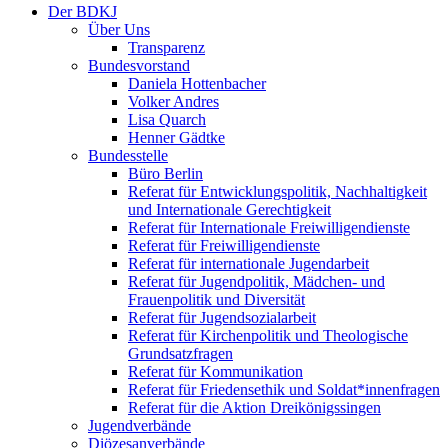
Der BDKJ
Über Uns
Transparenz
Bundesvorstand
Daniela Hottenbacher
Volker Andres
Lisa Quarch
Henner Gädtke
Bundesstelle
Büro Berlin
Referat für Entwicklungspolitik, Nachhaltigkeit
und Internationale Gerechtigkeit
Referat für Internationale Freiwilligendienste
Referat für Freiwilligendienste
Referat für internationale Jugendarbeit
Referat für Jugendpolitik, Mädchen- und
Frauenpolitik und Diversität
Referat für Jugendsozialarbeit
Referat für Kirchenpolitik und Theologische
Grundsatzfragen
Referat für Kommunikation
Referat für Friedensethik und Soldat*innenfragen
Referat für die Aktion Dreikönigssingen
Jugendverbände
Diözesanverbände