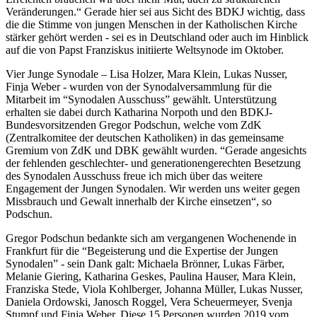
Veränderungen.“ Gerade hier sei aus Sicht des BDKJ wichtig, dass
die die Stimme von jungen Menschen in der Katholischen Kirche
stärker gehört werden - sei es in Deutschland oder auch im Hinblick
auf die von Papst Franziskus initiierte Weltsynode im Oktober.
Vier Junge Synodale – Lisa Holzer, Mara Klein, Lukas Nusser,
Finja Weber - wurden von der Synodalversammlung für die
Mitarbeit im “Synodalen Ausschuss” gewählt. Unterstützung
erhalten sie dabei durch Katharina Norpoth und den BDKJ-
Bundesvorsitzenden Gregor Podschun, welche vom ZdK
(Zentralkomitee der deutschen Katholiken) in das gemeinsame
Gremium von ZdK und DBK gewählt wurden. “Gerade angesichts
der fehlenden geschlechter- und generationengerechten Besetzung
des Synodalen Ausschuss freue ich mich über das weitere
Engagement der Jungen Synodalen. Wir werden uns weiter gegen
Missbrauch und Gewalt innerhalb der Kirche einsetzen“, so
Podschun.
Gregor Podschun bedankte sich am vergangenen Wochenende in
Frankfurt für die “Begeisterung und die Expertise der Jungen
Synodalen” - sein Dank galt: Michaela Brönner, Lukas Färber,
Melanie Giering, Katharina Geskes, Paulina Hauser, Mara Klein,
Franziska Stede, Viola Kohlberger, Johanna Müller, Lukas Nusser,
Daniela Ordowski, Janosch Roggel, Vera Scheuermeyer, Svenja
Stumpf und Finja Weber. Diese 15 Personen wurden 2019 vom