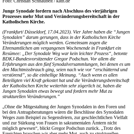
Foto: Christian Schnaubelt / kath.de
Junge Synodale fordern nach Abschluss des vierjährigen
Prozesses mehr Mut und Veränderungsbereitschaft in der
Katholischen Kirche.
(Frankfurt/ Düsseldorf, 17.04.2023). Vier Jahre haben die “Jungen
Synodalen” darum gerungen, dass in der Katholischen Kirche
Veränderungen möglich werden. Gemeinsam zogen die
Ehrenamtlichen am vergangenen Wochenende in Frankfurt ein
Resümee: „Der Synodale Weg war kein leichter Prozess“, betonte
BDKJ-Bundesvorsitzender Gregor Podschun. Vor allem die
Erfahrungen aus den fünf Synodalversammlungen, bei denen es um
den Machtmissbrauch ging, seien nach wie vor “erschütternd und
verstörend”, so die einhellige Meinung. “Auch wenn es allen
Beteiligten viel Kraft gekostet hat und die Veränderungsbereitschaft
der Katholischen Kirche weiterhin sehr zögerlich ist, haben die
Jungen Synodalen etwas bewegt und fordern mehr Mut zu
strukturellen Veränderungen.”
„Ohne die Mitgestaltung der Jungen Synodalen in den Foren und
bei den Antragsberatungen wären die Beschlüsse des Synodalen
Weges zum Beispiel zu Segensfeiern, zur geschlechtlichen Vielfalt
und zur Stärkung von Frauen in sakramentalen Ämtern nicht
möglich gewesen“, blickt Gregor Podschun zurück. „Trotz des
Erreichten brauchen wir aber mehr Mut, auch zu strukturellen