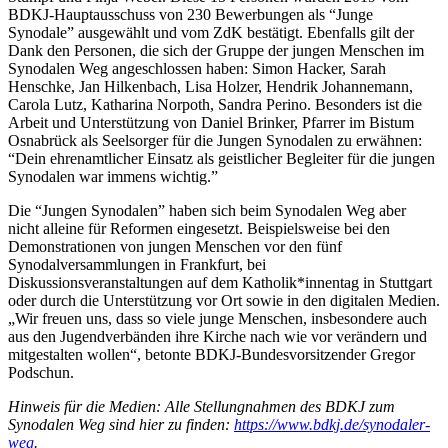
BDKJ-Hauptausschuss von 230 Bewerbungen als “Junge
Synodale” ausgewählt und vom ZdK bestätigt. Ebenfalls gilt der
Dank den Personen, die sich der Gruppe der jungen Menschen im
Synodalen Weg angeschlossen haben: Simon Hacker, Sarah
Henschke, Jan Hilkenbach, Lisa Holzer, Hendrik Johannemann,
Carola Lutz, Katharina Norpoth, Sandra Perino. Besonders ist die
Arbeit und Unterstützung von Daniel Brinker, Pfarrer im Bistum
Osnabrück als Seelsorger für die Jungen Synodalen zu erwähnen:
“Dein ehrenamtlicher Einsatz als geistlicher Begleiter für die jungen
Synodalen war immens wichtig.”
Die “Jungen Synodalen” haben sich beim Synodalen Weg aber
nicht alleine für Reformen eingesetzt. Beispielsweise bei den
Demonstrationen von jungen Menschen vor den fünf
Synodalversammlungen in Frankfurt, bei
Diskussionsveranstaltungen auf dem Katholik*innentag in Stuttgart
oder durch die Unterstützung vor Ort sowie in den digitalen Medien.
„Wir freuen uns, dass so viele junge Menschen, insbesondere auch
aus den Jugendverbänden ihre Kirche nach wie vor verändern und
mitgestalten wollen“, betonte BDKJ-Bundesvorsitzender Gregor
Podschun.
Hinweis für die Medien: Alle Stellungnahmen des BDKJ zum
Synodalen Weg sind hier zu finden:
https://www.bdkj.de/synodaler-
weg
.