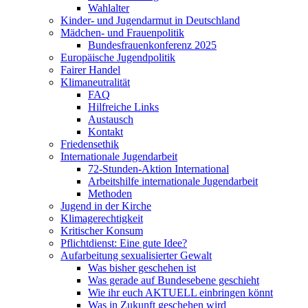
Wahlalter
Kinder- und Jugendarmut in Deutschland
Mädchen- und Frauenpolitik
Bundesfrauenkonferenz 2025
Europäische Jugendpolitik
Fairer Handel
Klimaneutralität
FAQ
Hilfreiche Links
Austausch
Kontakt
Friedensethik
Internationale Jugendarbeit
72-Stunden-Aktion International
Arbeitshilfe internationale Jugendarbeit
Methoden
Jugend in der Kirche
Klimagerechtigkeit
Kritischer Konsum
Pflichtdienst: Eine gute Idee?
Aufarbeitung sexualisierter Gewalt
Was bisher geschehen ist
Was gerade auf Bundesebene geschieht
Wie ihr euch AKTUELL einbringen könnt
Was in Zukunft geschehen wird