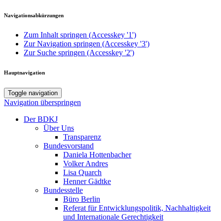
Navigationsabkürzungen
Zum Inhalt springen (Accesskey '1')
Zur Navigation springen (Accesskey '3')
Zur Suche springen (Accesskey '2')
Hauptnavigation
Toggle navigation
Navigation überspringen
Der BDKJ
Über Uns
Transparenz
Bundesvorstand
Daniela Hottenbacher
Volker Andres
Lisa Quarch
Henner Gädtke
Bundesstelle
Büro Berlin
Referat für Entwicklungspolitik, Nachhaltigkeit
und Internationale Gerechtigkeit