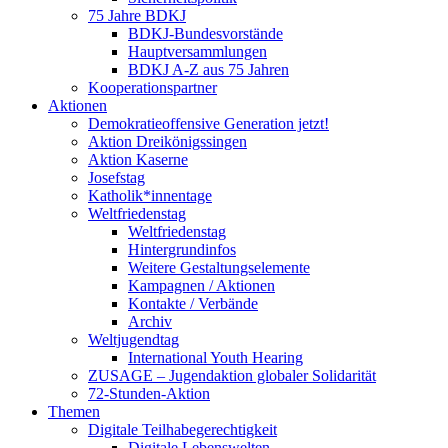
75 Jahre BDKJ
BDKJ-Bundesvorstände
Hauptversammlungen
BDKJ A-Z aus 75 Jahren
Kooperationspartner
Aktionen
Demokratieoffensive Generation jetzt!
Aktion Dreikönigssingen
Aktion Kaserne
Josefstag
Katholik*innentage
Weltfriedenstag
Weltfriedenstag
Hintergrundinfos
Weitere Gestaltungselemente
Kampagnen / Aktionen
Kontakte / Verbände
Archiv
Weltjugendtag
International Youth Hearing
ZUSAGE – Jugendaktion globaler Solidarität
72-Stunden-Aktion
Themen
Digitale Teilhabegerechtigkeit
Digitale Lebenswelten