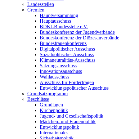
Landesstellen
Gremien
Hauptversammlung
Hauptausschuss
BDKJ-Bundesstelle e.V.
Bundeskonferenz der Jugendverbände
Bundeskonferenz der Diözesanverbände
Bundesfrauenkonferenz
Digitalpolitischer Ausschuss
Sozialpolitischer Ausschuss
Klimaneutralitäts-Ausschuss
Satzungsausschuss
Innovationsausschuss
Wahlausschuss
Ausschuss für Förderfragen
Entwicklungspolitischer Ausschuss
Grundsatzprogramm
Beschlüsse
Grundlagen
Kirchenpolitik
Jugend- und Gesellschaftspolitik
Mädchen- und Frauenpolitik
Entwicklungspolitik
Internationales
Sicherheitspolitik