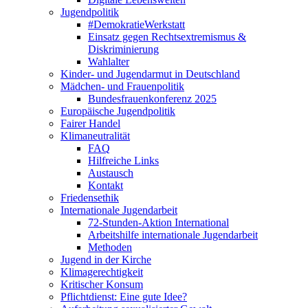
Jugendpolitik
#DemokratieWerkstatt
Einsatz gegen Rechtsextremismus &
Diskriminierung
Wahlalter
Kinder- und Jugendarmut in Deutschland
Mädchen- und Frauenpolitik
Bundesfrauenkonferenz 2025
Europäische Jugendpolitik
Fairer Handel
Klimaneutralität
FAQ
Hilfreiche Links
Austausch
Kontakt
Friedensethik
Internationale Jugendarbeit
72-Stunden-Aktion International
Arbeitshilfe internationale Jugendarbeit
Methoden
Jugend in der Kirche
Klimagerechtigkeit
Kritischer Konsum
Pflichtdienst: Eine gute Idee?