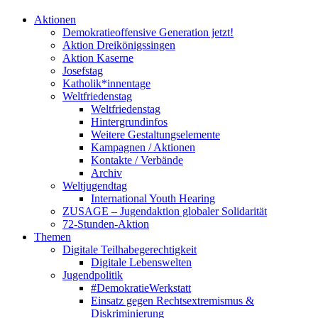
Aktionen
Demokratieoffensive Generation jetzt!
Aktion Dreikönigssingen
Aktion Kaserne
Josefstag
Katholik*innentage
Weltfriedenstag
Weltfriedenstag
Hintergrundinfos
Weitere Gestaltungselemente
Kampagnen / Aktionen
Kontakte / Verbände
Archiv
Weltjugendtag
International Youth Hearing
ZUSAGE – Jugendaktion globaler Solidarität
72-Stunden-Aktion
Themen
Digitale Teilhabegerechtigkeit
Digitale Lebenswelten
Jugendpolitik
#DemokratieWerkstatt
Einsatz gegen Rechtsextremismus &
Diskriminierung