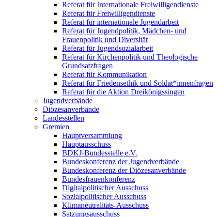
Referat für Internationale Freiwilligendienste
Referat für Freiwilligendienste
Referat für internationale Jugendarbeit
Referat für Jugendpolitik, Mädchen- und
Frauenpolitik und Diversität
Referat für Jugendsozialarbeit
Referat für Kirchenpolitik und Theologische
Grundsatzfragen
Referat für Kommunikation
Referat für Friedensethik und Soldat*innenfragen
Referat für die Aktion Dreikönigssingen
Jugendverbände
Diözesanverbände
Landesstellen
Gremien
Hauptversammlung
Hauptausschuss
BDKJ-Bundesstelle e.V.
Bundeskonferenz der Jugendverbände
Bundeskonferenz der Diözesanverbände
Bundesfrauenkonferenz
Digitalpolitischer Ausschuss
Sozialpolitischer Ausschuss
Klimaneutralitäts-Ausschuss
Satzungsausschuss