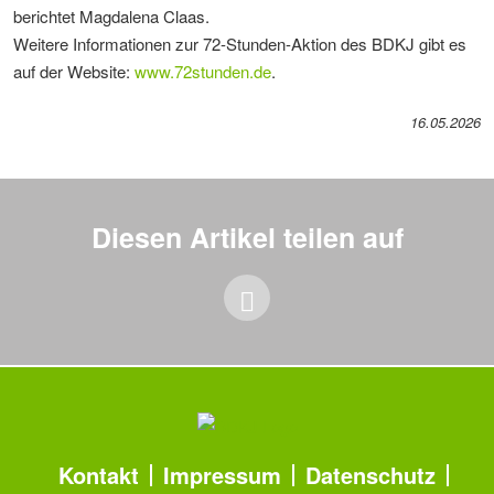
berichtet Magdalena Claas.
Weitere Informationen zur 72-Stunden-Aktion des BDKJ gibt es
auf der Website:
www.72stunden.de
.
16.05.2026
Diesen Artikel teilen auf
Meta
Kontakt
Impressum
Datenschutz
Navigation
Navigation