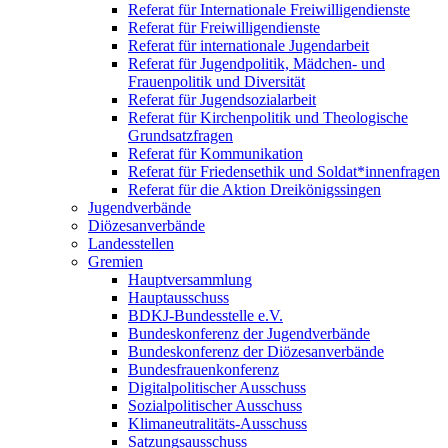
Referat für Internationale Freiwilligendienste
Referat für Freiwilligendienste
Referat für internationale Jugendarbeit
Referat für Jugendpolitik, Mädchen- und
Frauenpolitik und Diversität
Referat für Jugendsozialarbeit
Referat für Kirchenpolitik und Theologische
Grundsatzfragen
Referat für Kommunikation
Referat für Friedensethik und Soldat*innenfragen
Referat für die Aktion Dreikönigssingen
Jugendverbände
Diözesanverbände
Landesstellen
Gremien
Hauptversammlung
Hauptausschuss
BDKJ-Bundesstelle e.V.
Bundeskonferenz der Jugendverbände
Bundeskonferenz der Diözesanverbände
Bundesfrauenkonferenz
Digitalpolitischer Ausschuss
Sozialpolitischer Ausschuss
Klimaneutralitäts-Ausschuss
Satzungsausschuss