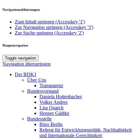
Navigationsabkürzungen
Zum Inhalt springen (Accesskey '1')
Zur Navigation springen (Accesskey '3')
Zur Suche springen (Accesskey '2')
Hauptnavigation
Toggle navigation
Navigation überspringen
Der BDKJ
Über Uns
Transparenz
Bundesvorstand
Daniela Hottenbacher
Volker Andres
Lisa Quarch
Henner Gädtke
Bundesstelle
Büro Berlin
Referat für Entwicklungspolitik, Nachhaltigkeit
und Internationale Gerechtigkeit