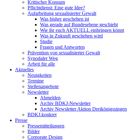
Kritischer Konsum
Pflichtdienst: Eine gute Idee?
Aufarbeitung sexualisierter Gewalt
Was bisher geschehen ist
Was gerade auf Bundesebene geschieht
Wie ihr euch AKTUELL einbringen könnt
Was in Zukunft geschehen wird
Studie
Fragen und Antworten
Prävention von sexualisierter Gewalt
Synodaler Weg
Arbeit für alle
Aktuelles
Neuigkeiten
Termine
Stellenangebote
Newsletter
Abmelden
Archiv BDKJ-Newsletter
Archiv Newsletter Aktion Dreikönigssingen
BDKJ.konkret
Presse
Pressemitteilungen
Bilder
Corporate Design