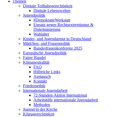
Themen
Digitale Teilhabegerechtigkeit
Digitale Lebenswelten
Jugendpolitik
#DemokratieWerkstatt
Einsatz gegen Rechtsextremismus &
Diskriminierung
Wahlalter
Kinder- und Jugendarmut in Deutschland
Mädchen- und Frauenpolitik
Bundesfrauenkonferenz 2025
Europäische Jugendpolitik
Fairer Handel
Klimaneutralität
FAQ
Hilfreiche Links
Austausch
Kontakt
Friedensethik
Internationale Jugendarbeit
72-Stunden-Aktion International
Arbeitshilfe internationale Jugendarbeit
Methoden
Jugend in der Kirche
Klimagerechtigkeit