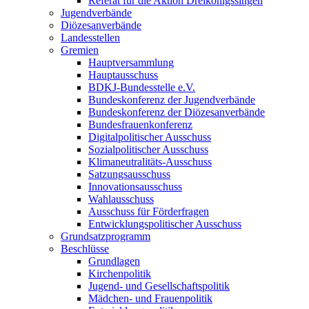
Referat für die Aktion Dreikönigssingen
Jugendverbände
Diözesanverbände
Landesstellen
Gremien
Hauptversammlung
Hauptausschuss
BDKJ-Bundesstelle e.V.
Bundeskonferenz der Jugendverbände
Bundeskonferenz der Diözesanverbände
Bundesfrauenkonferenz
Digitalpolitischer Ausschuss
Sozialpolitischer Ausschuss
Klimaneutralitäts-Ausschuss
Satzungsausschuss
Innovationsausschuss
Wahlausschuss
Ausschuss für Förderfragen
Entwicklungspolitischer Ausschuss
Grundsatzprogramm
Beschlüsse
Grundlagen
Kirchenpolitik
Jugend- und Gesellschaftspolitik
Mädchen- und Frauenpolitik