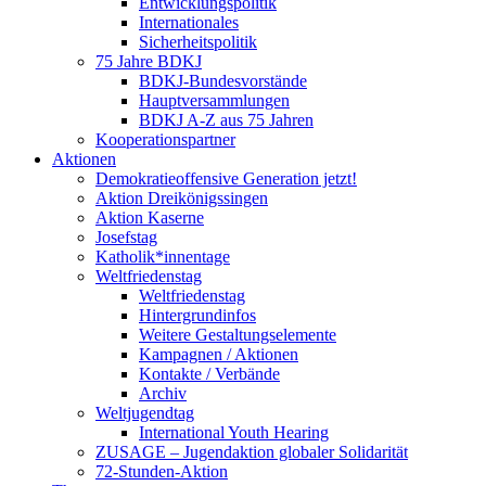
Entwicklungspolitik
Internationales
Sicherheitspolitik
75 Jahre BDKJ
BDKJ-Bundesvorstände
Hauptversammlungen
BDKJ A-Z aus 75 Jahren
Kooperationspartner
Aktionen
Demokratieoffensive Generation jetzt!
Aktion Dreikönigssingen
Aktion Kaserne
Josefstag
Katholik*innentage
Weltfriedenstag
Weltfriedenstag
Hintergrundinfos
Weitere Gestaltungselemente
Kampagnen / Aktionen
Kontakte / Verbände
Archiv
Weltjugendtag
International Youth Hearing
ZUSAGE – Jugendaktion globaler Solidarität
72-Stunden-Aktion