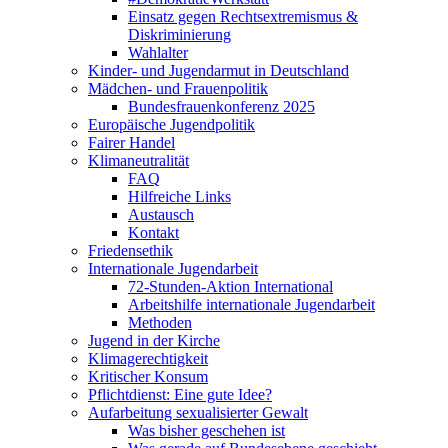
Einsatz gegen Rechtsextremismus &
Diskriminierung
Wahlalter
Kinder- und Jugendarmut in Deutschland
Mädchen- und Frauenpolitik
Bundesfrauenkonferenz 2025
Europäische Jugendpolitik
Fairer Handel
Klimaneutralität
FAQ
Hilfreiche Links
Austausch
Kontakt
Friedensethik
Internationale Jugendarbeit
72-Stunden-Aktion International
Arbeitshilfe internationale Jugendarbeit
Methoden
Jugend in der Kirche
Klimagerechtigkeit
Kritischer Konsum
Pflichtdienst: Eine gute Idee?
Aufarbeitung sexualisierter Gewalt
Was bisher geschehen ist