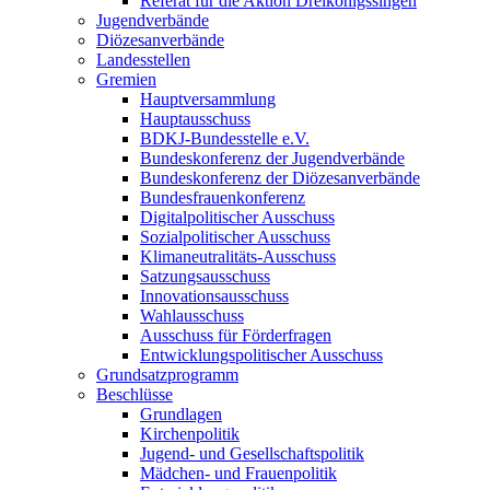
Referat für die Aktion Dreikönigssingen
Jugendverbände
Diözesanverbände
Landesstellen
Gremien
Hauptversammlung
Hauptausschuss
BDKJ-Bundesstelle e.V.
Bundeskonferenz der Jugendverbände
Bundeskonferenz der Diözesanverbände
Bundesfrauenkonferenz
Digitalpolitischer Ausschuss
Sozialpolitischer Ausschuss
Klimaneutralitäts-Ausschuss
Satzungsausschuss
Innovationsausschuss
Wahlausschuss
Ausschuss für Förderfragen
Entwicklungspolitischer Ausschuss
Grundsatzprogramm
Beschlüsse
Grundlagen
Kirchenpolitik
Jugend- und Gesellschaftspolitik
Mädchen- und Frauenpolitik