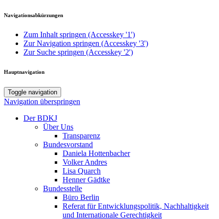
Navigationsabkürzungen
Zum Inhalt springen (Accesskey '1')
Zur Navigation springen (Accesskey '3')
Zur Suche springen (Accesskey '2')
Hauptnavigation
Toggle navigation
Navigation überspringen
Der BDKJ
Über Uns
Transparenz
Bundesvorstand
Daniela Hottenbacher
Volker Andres
Lisa Quarch
Henner Gädtke
Bundesstelle
Büro Berlin
Referat für Entwicklungspolitik, Nachhaltigkeit
und Internationale Gerechtigkeit