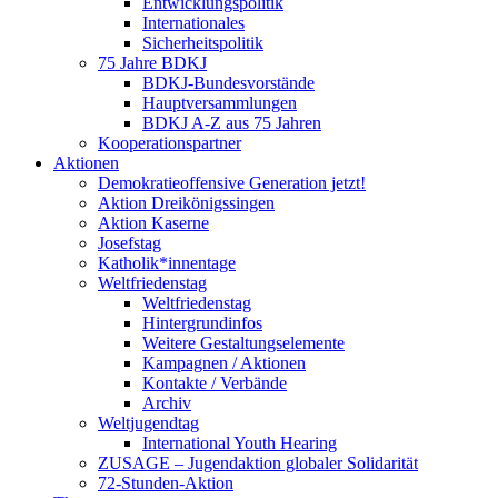
Entwicklungspolitik
Internationales
Sicherheitspolitik
75 Jahre BDKJ
BDKJ-Bundesvorstände
Hauptversammlungen
BDKJ A-Z aus 75 Jahren
Kooperationspartner
Aktionen
Demokratieoffensive Generation jetzt!
Aktion Dreikönigssingen
Aktion Kaserne
Josefstag
Katholik*innentage
Weltfriedenstag
Weltfriedenstag
Hintergrundinfos
Weitere Gestaltungselemente
Kampagnen / Aktionen
Kontakte / Verbände
Archiv
Weltjugendtag
International Youth Hearing
ZUSAGE – Jugendaktion globaler Solidarität
72-Stunden-Aktion