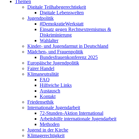
Themen
Digitale Teilhabegerechtigkeit
Digitale Lebenswelten
Jugendpolitik
#DemokratieWerkstatt
Einsatz gegen Rechtsextremismus &
Diskriminierung
Wahlalter
Kinder- und Jugendarmut in Deutschland
Mädchen- und Frauenpolitik
Bundesfrauenkonferenz 2025
Europäische Jugendpolitik
Fairer Handel
Klimaneutralität
FAQ
Hilfreiche Links
Austausch
Kontakt
Friedensethik
Internationale Jugendarbeit
72-Stunden-Aktion International
Arbeitshilfe internationale Jugendarbeit
Methoden
Jugend in der Kirche
Klimagerechtigkeit