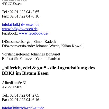
45127 Essen
Tel.: 02 01 / 22 04 -2 65
Fax: 02 01 / 22 04 -6 16
info[at]bdkj-dv-essen.de
www.bdkj-dv-essen.de
Facebook:
www.facebook.de/
Diözesanseelsorger: Simon Radeck
Diözesanvorsitzende: Johanna Wrede, Kilian Kowol
Vorstandsreferent: Johannes Bongardt
Referat für Finanzen: Yvonne Paulsen
„hilfreich, edel & gut“ - die Jugendstiftung des
BDKJ im Bistum Essen
Alfredistraße 31
45127 Essen
Tel.: 02 01 / 22 04 -2 65
Fax: 02 01 / 22 04 -6 16
info[at]hilfreich-edel-gut.de