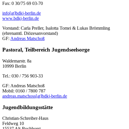
Fax: 0 30/75 69 03-70
info[at]bdkj-berlin.de
www.bdkj-berlin.de
Vorstand: Carla Preller, Isalotta Tomei & Lukas Brömmling
(ehrenamtl. Diözesanvorstand)
GF:
Andreas Matschoß
Pastoral, Teilbereich Jugendseelsorge
Waldemarstr. 8a
10999 Berlin
Tel.: 030 / 756 903-33
GF: Andreas Matschoß
Mobil: 0160 / 7800 787
andreas.matschoss[at]bdkj-berlin.de
Jugendbildungsstätte
Christian-Schreiber-Haus
Feldweg 10
15537 Alt-Buchhorst