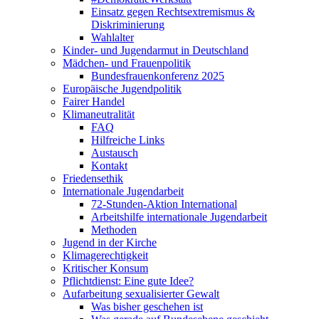
Einsatz gegen Rechtsextremismus &
Diskriminierung
Wahlalter
Kinder- und Jugendarmut in Deutschland
Mädchen- und Frauenpolitik
Bundesfrauenkonferenz 2025
Europäische Jugendpolitik
Fairer Handel
Klimaneutralität
FAQ
Hilfreiche Links
Austausch
Kontakt
Friedensethik
Internationale Jugendarbeit
72-Stunden-Aktion International
Arbeitshilfe internationale Jugendarbeit
Methoden
Jugend in der Kirche
Klimagerechtigkeit
Kritischer Konsum
Pflichtdienst: Eine gute Idee?
Aufarbeitung sexualisierter Gewalt
Was bisher geschehen ist