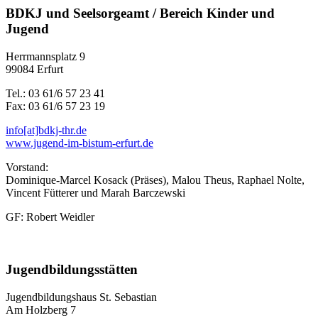
BDKJ und Seelsorgeamt / Bereich Kinder und
Jugend
Herrmannsplatz 9
99084 Erfurt
Tel.: 03 61/6 57 23 41
Fax: 03 61/6 57 23 19
info[at]bdkj-thr.de
www.jugend-im-bistum-erfurt.de
Vorstand:
Dominique-Marcel Kosack (Präses), Malou Theus, Raphael Nolte,
Vincent Fütterer und Marah Barczewski
GF: Robert Weidler
Jugendbildungsstätten
Jugendbildungshaus St. Sebastian
Am Holzberg 7