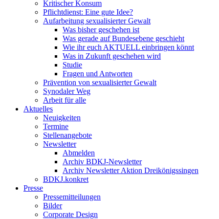
Kritischer Konsum
Pflichtdienst: Eine gute Idee?
Aufarbeitung sexualisierter Gewalt
Was bisher geschehen ist
Was gerade auf Bundesebene geschieht
Wie ihr euch AKTUELL einbringen könnt
Was in Zukunft geschehen wird
Studie
Fragen und Antworten
Prävention von sexualisierter Gewalt
Synodaler Weg
Arbeit für alle
Aktuelles
Neuigkeiten
Termine
Stellenangebote
Newsletter
Abmelden
Archiv BDKJ-Newsletter
Archiv Newsletter Aktion Dreikönigssingen
BDKJ.konkret
Presse
Pressemitteilungen
Bilder
Corporate Design