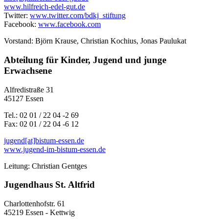
www.hilfreich-edel-gut.de
Twitter:
www.twitter.com/bdkj_stiftung
Facebook:
www.facebook.com
Vorstand: Björn Krause, Christian Kochius, Jonas Paulukat
Abteilung für Kinder, Jugend und junge
Erwachsene
Alfredistraße 31
45127 Essen
Tel.: 02 01 / 22 04 -2 69
Fax: 02 01 / 22 04 -6 12
jugend[at]bistum-essen.de
www.jugend-im-bistum-essen.de
Leitung: Christian Gentges
Jugendhaus St. Altfrid
Charlottenhofstr. 61
45219 Essen - Kettwig