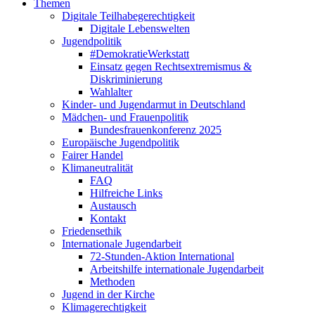
Themen
Digitale Teilhabegerechtigkeit
Digitale Lebenswelten
Jugendpolitik
#DemokratieWerkstatt
Einsatz gegen Rechtsextremismus &
Diskriminierung
Wahlalter
Kinder- und Jugendarmut in Deutschland
Mädchen- und Frauenpolitik
Bundesfrauenkonferenz 2025
Europäische Jugendpolitik
Fairer Handel
Klimaneutralität
FAQ
Hilfreiche Links
Austausch
Kontakt
Friedensethik
Internationale Jugendarbeit
72-Stunden-Aktion International
Arbeitshilfe internationale Jugendarbeit
Methoden
Jugend in der Kirche
Klimagerechtigkeit