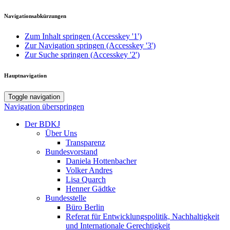
Navigationsabkürzungen
Zum Inhalt springen (Accesskey '1')
Zur Navigation springen (Accesskey '3')
Zur Suche springen (Accesskey '2')
Hauptnavigation
Toggle navigation
Navigation überspringen
Der BDKJ
Über Uns
Transparenz
Bundesvorstand
Daniela Hottenbacher
Volker Andres
Lisa Quarch
Henner Gädtke
Bundesstelle
Büro Berlin
Referat für Entwicklungspolitik, Nachhaltigkeit
und Internationale Gerechtigkeit