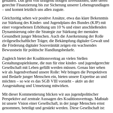
gestalten. Das geht von dringend nötigen Investitionen, über deren
gerechte Finanzierung bis zur Sicherung unserer Lebensgrundlagen
– und kommt letztlich uns allen zugute.
Gleichzeitig sehen wir positive Ansätze, etwa das klare Bekenntnis
zur Stärkung des Kinder- und Jugendplans des Bundes (KJP) mit
einer vorgesehenen Erhöhung um 10 % und einer anschließenden
Dynamisierung oder die Strategie zur Stärkung der mentalen
Gesundheit junger Menschen. Auch die Anerkennung der Rolle
zivilgesellschaftlicher Träger, die Bekämpfung digitaler Gewalt und
die Förderung digitaler Souveränität zeigen ein wachsendes
Bewusstsein für politische Handlungsbedarfe.
Zugleich bietet der Koalitionsvertrag an vielen Stellen
Gestaltungsspielräume, die nun für eine kinder- und jugendgerechte
Gesellschaft mit Leben gefüllt werden müssen. Genau hier sehen
wir als Jugendverband unsere Rolle: Wir bringen die Perspektiven
und Bedarfe junger Menschen ein, bieten unsere Expertise an und
möchten – so wie es das SGB VIII vorsieht – aktiv an der
Ausgestaltung und Umsetzung mitwirken.
Mit dieser Kommentierung blicken wir aus jugendpolitischer
Perspektive auf zentrale Aussagen des Koalitionsvertrags. Maßstab
ist unsere Vision einer Gesellschaft, in der junge Menschen ernst
genommen, beteiligt und gestärkt werden. Diese Gesellschaft ist: