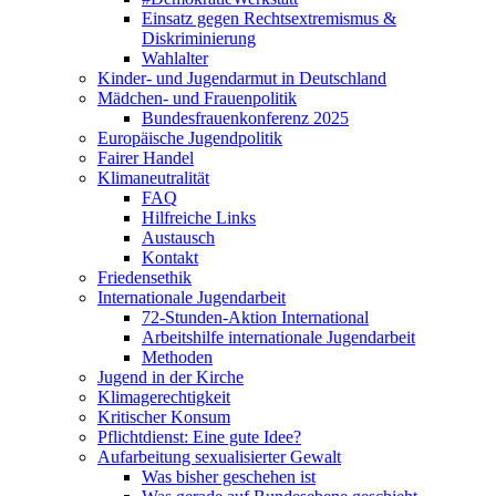
Einsatz gegen Rechtsextremismus &
Diskriminierung
Wahlalter
Kinder- und Jugendarmut in Deutschland
Mädchen- und Frauenpolitik
Bundesfrauenkonferenz 2025
Europäische Jugendpolitik
Fairer Handel
Klimaneutralität
FAQ
Hilfreiche Links
Austausch
Kontakt
Friedensethik
Internationale Jugendarbeit
72-Stunden-Aktion International
Arbeitshilfe internationale Jugendarbeit
Methoden
Jugend in der Kirche
Klimagerechtigkeit
Kritischer Konsum
Pflichtdienst: Eine gute Idee?
Aufarbeitung sexualisierter Gewalt
Was bisher geschehen ist