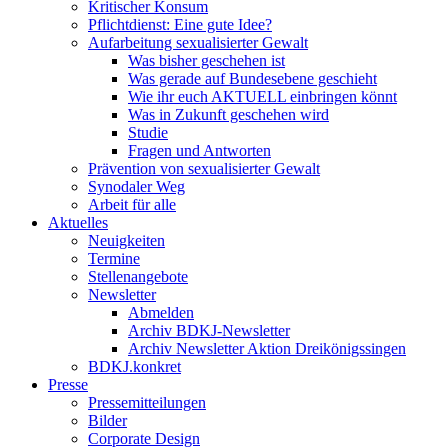
Kritischer Konsum
Pflichtdienst: Eine gute Idee?
Aufarbeitung sexualisierter Gewalt
Was bisher geschehen ist
Was gerade auf Bundesebene geschieht
Wie ihr euch AKTUELL einbringen könnt
Was in Zukunft geschehen wird
Studie
Fragen und Antworten
Prävention von sexualisierter Gewalt
Synodaler Weg
Arbeit für alle
Aktuelles
Neuigkeiten
Termine
Stellenangebote
Newsletter
Abmelden
Archiv BDKJ-Newsletter
Archiv Newsletter Aktion Dreikönigssingen
BDKJ.konkret
Presse
Pressemitteilungen
Bilder
Corporate Design