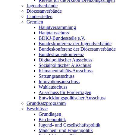
Referat für die Aktion Dreikönigssingen
Jugendverbände
Diözesanverbände
Landesstellen
Gremien
Hauptversammlung
Hauptausschuss
BDKJ-Bundesstelle e.V.
Bundeskonferenz der Jugendverbände
Bundeskonferenz der Diözesanverbände
Bundesfrauenkonferenz
Digitalpolitischer Ausschuss
Sozialpolitischer Ausschuss
Klimaneutralitäts-Ausschuss
Satzungsausschuss
Innovationsausschuss
Wahlausschuss
Ausschuss für Förderfragen
Entwicklungspolitischer Ausschuss
Grundsatzprogramm
Beschlüsse
Grundlagen
Kirchenpolitik
Jugend- und Gesellschaftspolitik
Mädchen- und Frauenpolitik