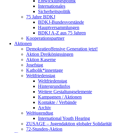
Entwicklungspolitik
Internationales
Sicherheitspolitik
75 Jahre BDKJ
BDKJ-Bundesvorstände
Hauptversammlungen
BDKJ A-Z aus 75 Jahren
Kooperationspartner
Aktionen
Demokratieoffensive Generation jetzt!
Aktion Dreikönigssingen
Aktion Kaserne
Josefstag
Katholik*innentage
Weltfriedenstag
Weltfriedenstag
Hintergrundinfos
Weitere Gestaltungselemente
Kampagnen / Aktionen
Kontakte / Verbände
Archiv
Weltjugendtag
International Youth Hearing
ZUSAGE – Jugendaktion globaler Solidarität
72-Stunden-Aktion