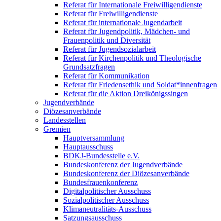
Referat für Internationale Freiwilligendienste
Referat für Freiwilligendienste
Referat für internationale Jugendarbeit
Referat für Jugendpolitik, Mädchen- und
Frauenpolitik und Diversität
Referat für Jugendsozialarbeit
Referat für Kirchenpolitik und Theologische
Grundsatzfragen
Referat für Kommunikation
Referat für Friedensethik und Soldat*innenfragen
Referat für die Aktion Dreikönigssingen
Jugendverbände
Diözesanverbände
Landesstellen
Gremien
Hauptversammlung
Hauptausschuss
BDKJ-Bundesstelle e.V.
Bundeskonferenz der Jugendverbände
Bundeskonferenz der Diözesanverbände
Bundesfrauenkonferenz
Digitalpolitischer Ausschuss
Sozialpolitischer Ausschuss
Klimaneutralitäts-Ausschuss
Satzungsausschuss