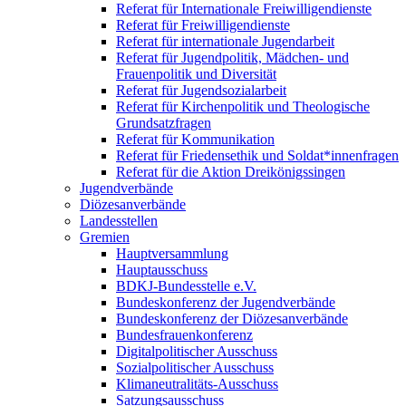
Referat für Internationale Freiwilligendienste
Referat für Freiwilligendienste
Referat für internationale Jugendarbeit
Referat für Jugendpolitik, Mädchen- und
Frauenpolitik und Diversität
Referat für Jugendsozialarbeit
Referat für Kirchenpolitik und Theologische
Grundsatzfragen
Referat für Kommunikation
Referat für Friedensethik und Soldat*innenfragen
Referat für die Aktion Dreikönigssingen
Jugendverbände
Diözesanverbände
Landesstellen
Gremien
Hauptversammlung
Hauptausschuss
BDKJ-Bundesstelle e.V.
Bundeskonferenz der Jugendverbände
Bundeskonferenz der Diözesanverbände
Bundesfrauenkonferenz
Digitalpolitischer Ausschuss
Sozialpolitischer Ausschuss
Klimaneutralitäts-Ausschuss
Satzungsausschuss