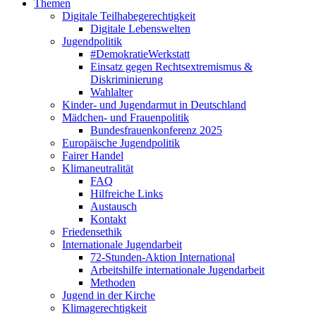
Themen
Digitale Teilhabegerechtigkeit
Digitale Lebenswelten
Jugendpolitik
#DemokratieWerkstatt
Einsatz gegen Rechtsextremismus &
Diskriminierung
Wahlalter
Kinder- und Jugendarmut in Deutschland
Mädchen- und Frauenpolitik
Bundesfrauenkonferenz 2025
Europäische Jugendpolitik
Fairer Handel
Klimaneutralität
FAQ
Hilfreiche Links
Austausch
Kontakt
Friedensethik
Internationale Jugendarbeit
72-Stunden-Aktion International
Arbeitshilfe internationale Jugendarbeit
Methoden
Jugend in der Kirche
Klimagerechtigkeit