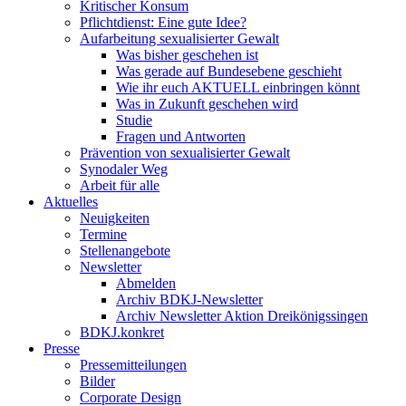
Kritischer Konsum
Pflichtdienst: Eine gute Idee?
Aufarbeitung sexualisierter Gewalt
Was bisher geschehen ist
Was gerade auf Bundesebene geschieht
Wie ihr euch AKTUELL einbringen könnt
Was in Zukunft geschehen wird
Studie
Fragen und Antworten
Prävention von sexualisierter Gewalt
Synodaler Weg
Arbeit für alle
Aktuelles
Neuigkeiten
Termine
Stellenangebote
Newsletter
Abmelden
Archiv BDKJ-Newsletter
Archiv Newsletter Aktion Dreikönigssingen
BDKJ.konkret
Presse
Pressemitteilungen
Bilder
Corporate Design