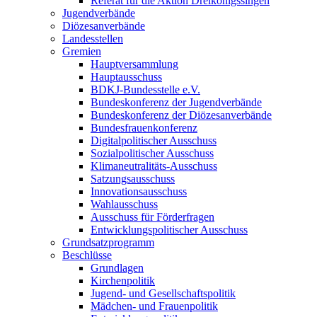
Referat für die Aktion Dreikönigssingen
Jugendverbände
Diözesanverbände
Landesstellen
Gremien
Hauptversammlung
Hauptausschuss
BDKJ-Bundesstelle e.V.
Bundeskonferenz der Jugendverbände
Bundeskonferenz der Diözesanverbände
Bundesfrauenkonferenz
Digitalpolitischer Ausschuss
Sozialpolitischer Ausschuss
Klimaneutralitäts-Ausschuss
Satzungsausschuss
Innovationsausschuss
Wahlausschuss
Ausschuss für Förderfragen
Entwicklungspolitischer Ausschuss
Grundsatzprogramm
Beschlüsse
Grundlagen
Kirchenpolitik
Jugend- und Gesellschaftspolitik
Mädchen- und Frauenpolitik