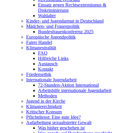
Einsatz gegen Rechtsextremismus &
Diskriminierung
Wahlalter
Kinder- und Jugendarmut in Deutschland
Mädchen- und Frauenpolitik
Bundesfrauenkonferenz 2025
Europäische Jugendpolitik
Fairer Handel
Klimaneutralität
FAQ
Hilfreiche Links
Austausch
Kontakt
Friedensethik
Internationale Jugendarbeit
72-Stunden-Aktion International
Arbeitshilfe internationale Jugendarbeit
Methoden
Jugend in der Kirche
Klimagerechtigkeit
Kritischer Konsum
Pflichtdienst: Eine gute Idee?
Aufarbeitung sexualisierter Gewalt
Was bisher geschehen ist