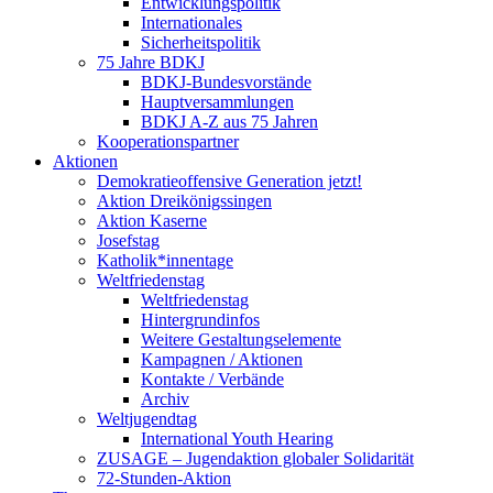
Entwicklungspolitik
Internationales
Sicherheitspolitik
75 Jahre BDKJ
BDKJ-Bundesvorstände
Hauptversammlungen
BDKJ A-Z aus 75 Jahren
Kooperationspartner
Aktionen
Demokratieoffensive Generation jetzt!
Aktion Dreikönigssingen
Aktion Kaserne
Josefstag
Katholik*innentage
Weltfriedenstag
Weltfriedenstag
Hintergrundinfos
Weitere Gestaltungselemente
Kampagnen / Aktionen
Kontakte / Verbände
Archiv
Weltjugendtag
International Youth Hearing
ZUSAGE – Jugendaktion globaler Solidarität
72-Stunden-Aktion