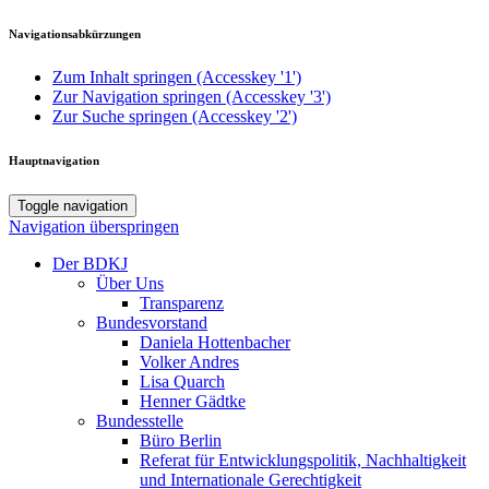
Navigationsabkürzungen
Zum Inhalt springen (Accesskey '1')
Zur Navigation springen (Accesskey '3')
Zur Suche springen (Accesskey '2')
Hauptnavigation
Toggle navigation
Navigation überspringen
Der BDKJ
Über Uns
Transparenz
Bundesvorstand
Daniela Hottenbacher
Volker Andres
Lisa Quarch
Henner Gädtke
Bundesstelle
Büro Berlin
Referat für Entwicklungspolitik, Nachhaltigkeit
und Internationale Gerechtigkeit