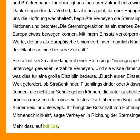
und Brückenbauer. Ihr ermutigt uns, an eurer Zukunft mitzuwi
Danke sagen für das Vorbild, das ihr uns gebt, für euer Engagem
uns die Hoffnung wachhaltet“, begrüßte Verheyen die Sternsin
Nationen und betonte: „Die Sternsingeraktion ist ein starkes Zei
Europa etwas bewegen können. Mit ihrem Einsatz verkörpern d
Werte, die uns als Europäische Union verbinden, nämlich Näc
der Glaube an eine bessere Zukunft.“
Sie selbst sei 25 Jahre lang mit einer Sternsinger*innengruppe 
unterwegs gewesen, erzählte Verheyen. Und sie wisse daher a
was dies für eine große Disziplin bedeute. „Durch euren Einsat
Welt gefördert, ob Straßenkinder, Flüchtlingskinder oder Aid
Jungen, die nicht zur Schule gehen können, die unter ausbeu
arbeiten müssen oder ohne ein festes Dach über dem Kopf au
Kinder seid ihr unterwegs. Ihr bringt die Botschaft von Hoffnung
Mitmenschlichkeit“, sagte Verheyen in Richtung der Sternsinge
Mehr dazu auf
bdkj.de
.