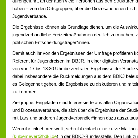
durchgeführt, an der auch viele Personen aus den Strukture
haben – von den Ortsgruppen, über die Diözesanebenen bis h
Jugendverbände.
Die Ergebnisse können als Grundlage dienen, um die Auswirk
jugendverbandliche Freizeitmaßnahmen deutlich zu machen, z
politischen Entscheidungsträger*innen.
Damit auch ihr von den Ergebnissen der Umfrage profitieren kö
Referent für Jugendreisen im DBJR, in einer digitalen Verans
von von 17 bis 18:30 Uhr die zentralen Ergebnisse der Studie v
dabei insbesondere die Rückmeldungen aus dem BDKJ beleuc
es Gelegenheit geben, die Ergebnisse zu diskutieren und mite
zu kommen.
Zielgruppe: Eingeladen sind Interessierte aus allen Organisat
und Diözesanverbände, die sich über die Ergebnisse der Studi
mit Lars und anderen Jugendverbandler*innen dazu auszuta
Wenn ihr teilnehmen wollt, schreibt einfach eine kurze Mail a
(
kulgemeyer@bdkj.de
) in der BDKJ-Bundesstelle. Den Link z