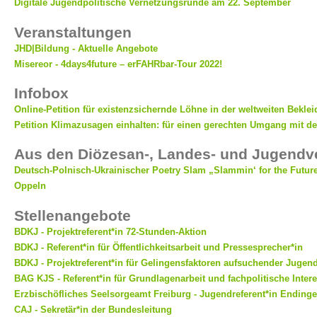
Digitale Jugendpolitische Vernetzungsrunde am 22. September
Veranstaltungen
JHD|Bildung - Aktuelle Angebote
Misereor - 4days4future – erFAHRbar-Tour 2022!
Infobox
Online-Petition für existenzsichernde Löhne in der weltweiten Bekle
Petition Klimazusagen einhalten: für einen gerechten Umgang mit de
Aus den Diözesan-, Landes- und Jugend
Deutsch-Polnisch-Ukrainischer Poetry Slam „Slammin‘ for the Future
Oppeln
Stellenangebote
BDKJ - Projektreferent*in 72-Stunden-Aktion
BDKJ - Referent*in für Öffentlichkeitsarbeit und Pressesprecher*in
BDKJ - Projektreferent*in für Gelingensfaktoren aufsuchender Jugend
BAG KJS - Referent*in für Grundlagenarbeit und fachpolitische Inter
Erzbischöfliches Seelsorgeamt Freiburg - Jugendreferent*in Ending
CAJ - Sekretär*in der Bundesleitung