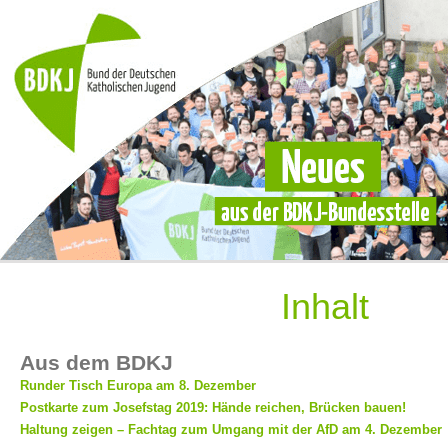
Inhalt
Aus dem BDKJ
Runder Tisch Europa am 8. Dezember
Postkarte zum Josefstag 2019: Hände reichen, Brücken bauen!
Haltung zeigen – Fachtag zum Umgang mit der AfD am 4. Dezember