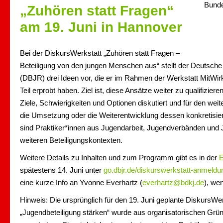
„Zuhören statt Fragen“
am 19. Juni in Hannover
Bei der DiskursWerkstatt „Zuhören statt Fragen –
Beteiligung von den jungen Menschen aus“ stellt der Deutsch
(DBJR) drei Ideen vor, die er im Rahmen der Werkstatt MitWi
Teil erprobt haben. Ziel ist, diese Ansätze weiter zu qualifizie
Ziele, Schwierigkeiten und Optionen diskutiert und für den weit
die Umsetzung oder die Weiterentwicklung dessen konkretisie
sind Praktiker*innen aus Jugendarbeit, Jugendverbänden und
weiteren Beteiligungskontexten.
Weitere Details zu Inhalten und zum Programm gibt es in der
E
spätestens 14. Juni unter
go.dbjr.de/diskurswerkstatt-anmeldu
eine kurze Info an Yvonne Everhartz (
everhartz@bdkj.de
), wen
Hinweis: Die ursprünglich für den 19. Juni geplante DiskursWer
„Jugendbeteiligung stärken“ wurde aus organisatorischen Grü