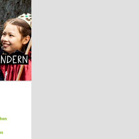
chen
us