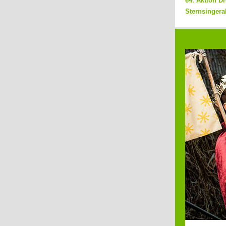
64. Aktion D
Sternsingera