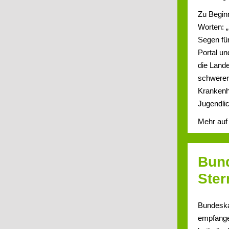
Zu Begin
Worten: „
Segen fü
Portal u
die Land
schwerer
Krankenhä
Jugendlic
Mehr au
Bund
Ster
Bundeska
empfangen