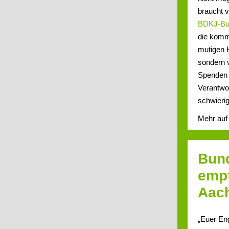
braucht v
BDKJ-Bu
die komme
mutigen 
sondern v
Spenden f
Verantwor
schwierig
Mehr au
Bund
empf
Aac
„Euer Eng