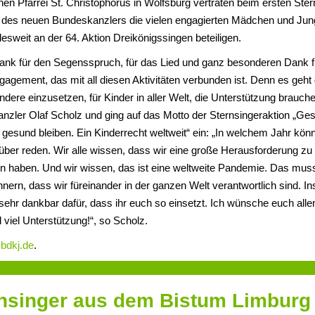
hen Pfarrei St. Christophorus in Wolfsburg vertraten beim ersten Ster
des neuen Bundeskanzlers die vielen engagierten Mädchen und Jung
esweit an der 64. Aktion Dreikönigssingen beteiligen.
Dank für den Segensspruch, für das Lied und ganz besonderen Dank f
agement, das mit all diesen Aktivitäten verbunden ist. Denn es geht
andere einzusetzen, für Kinder in aller Welt, die Unterstützung brauch
nzler Olaf Scholz und ging auf das Motto der Sternsingeraktion „Ge
gesund bleiben. Ein Kinderrecht weltweit“ ein: „In welchem Jahr kö
ber reden. Wir alle wissen, dass wir eine große Herausforderung zu
en haben. Und wir wissen, das ist eine weltweite Pandemie. Das mus
nnern, dass wir füreinander in der ganzen Welt verantwortlich sind. In
 sehr dankbar dafür, dass ihr euch so einsetzt. Ich wünsche euch alle
 viel Unterstützung!“, so Scholz.
f
bdkj.de
.
nsinger aus dem Bistum Limburg