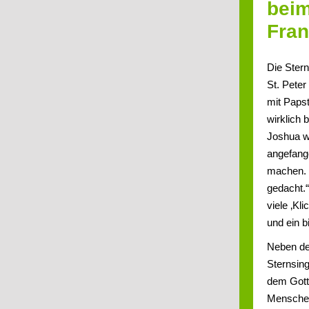
beim
Fran
Die Stern
St. Pete
mit Paps
wirklich 
Joshua w
angefange
machen. 
gedacht.
viele ‚Kl
und ein b
Neben de
Sternsin
dem Gott
Menschen