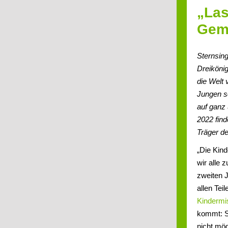
„Las
Geme
Sternsing
Dreiköni
die Welt
Jungen s
auf ganz
2022 find
Träger de
„Die Kind
wir alle
zweiten J
allen Tei
Kindermi
kommt: S
nicht mög