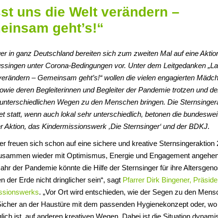
st uns die Welt verändern –
insam geht’s!“
er in ganz Deutschland bereiten sich zum zweiten Mal auf eine Aktio
gssingen unter Corona-Bedingungen vor. Unter dem Leitgedanken „La
 verändern – Gemeinsam geht’s!“ wollen die vielen engagierten Mädc
owie deren Begleiterinnen und Begleiter der Pandemie trotzen und d
 unterschiedlichen Wegen zu den Menschen bringen. Die Sternsinger
et statt, wenn auch lokal sehr unterschiedlich, betonen die bundeswei
r Aktion, das Kindermissionswerk ,Die Sternsinger‘ und der BDKJ.
er freuen sich schon auf eine sichere und kreative Sternsingeraktion 
 zusammen wieder mit Optimismus, Energie und Engagement angehen
ahr der Pandemie könnte die Hilfe der Sternsinger für ihre Altersgen
len der Erde nicht dringlicher sein“, sagt
Pfarrer Dirk Bingener, Präside
ssionswerks
. „Vor Ort wird entschieden, wie der Segen zu den Men
icher an der Haustüre mit dem passenden Hygienekonzept oder, wo
lich ist, auf anderen kreativen Wegen. Dabei ist die Situation dynam