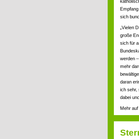
katholisc
Empfang 
sich bund
„Vielen 
große Eng
sich für 
Bundeska
werden – 
mehr darü
bewältig
daran eri
ich sehr,
dabei und
Mehr au
Ster