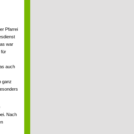
er Pfarrei
esdienst
das war
 für
das auch
h ganz
besonders
e
bei. Nach
en