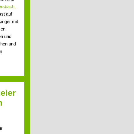
ersbach,
sst auf
singer mit
sen,
en und
chen und
en
eier
m
ür