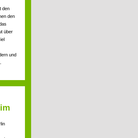
t den
hnen den
 das
t über
iel
dern und
.
eim
lin