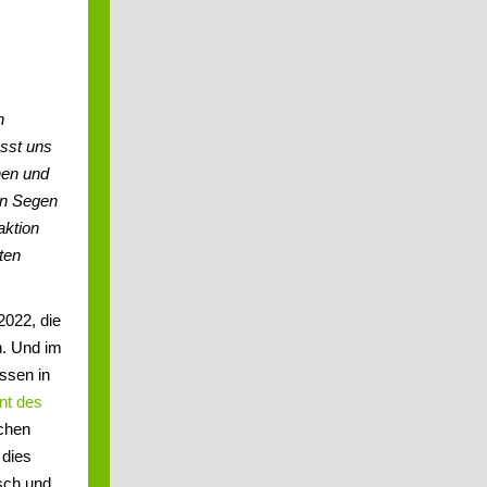
n
sst uns
hen und
en Segen
aktion
ten
2022, die
. Und im
ossen in
nt des
schen
 dies
isch und