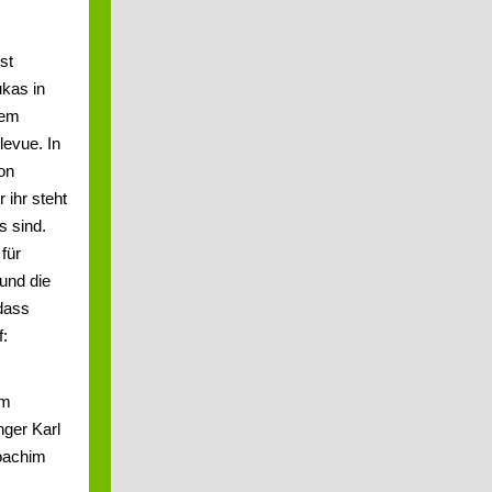
st
ukas in
nem
levue. In
on
 ihr steht
s sind.
für
und die
 dass
f:
em
nger Karl
Joachim