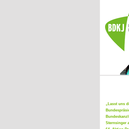
„Lasst uns d
Bundespräsid
Bundeskanzle
Sternsinger 