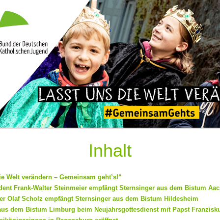
Inhalt
ie Welt verändern – Gemeinsam geht’s!“
ent Frank-Walter Steinmeier empfängt Sternsinger aus dem Bistum Aa
r Olaf Scholz empfängt Sternsinger aus dem Bistum Hildesheim
aus dem Bistum Limburg beim Neujahrsgottesdienst mit Papst Franzisk