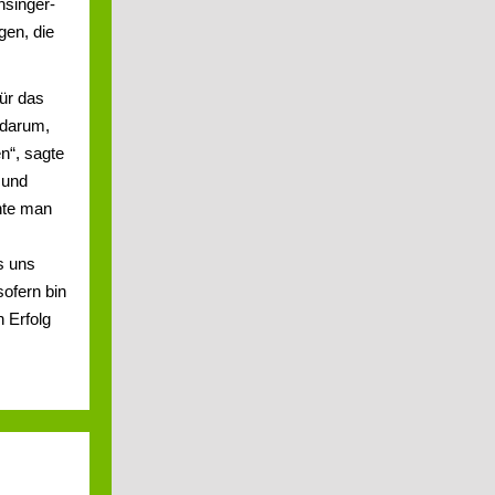
nsinger-
en, die
ür das
 darum,
en“, sagte
sund
nnte man
s uns
sofern bin
n Erfolg