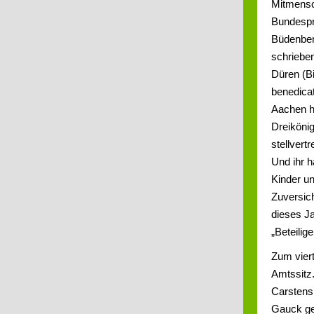
Mitmensch
Bundespr
Büdenbend
schrieben
Düren (B
benedicat
Aachen h
Dreikönig
stellvert
Und ihr 
Kinder un
Zuversich
dieses Ja
„Beteilig
Zum vier
Amtssitz.
Carstens
Gauck gep