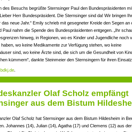
n des Besuchs begrüßte Sternsinger Paul den Bundespräsidenten mi
Lieber Herr Bundespräsident. Die Sternsinger sind da! Wir bringen I
r das neue Jahr.“ Emily schrieb mit gesegneter Kreide den Segen an
nd Paul nahm die Spende des Bundespräsidenten entgegen. „Ihr schau
esgrenzen hinweg, in Regionen, wo es Kinder und Jugendliche noch v
 haben, wo keine Medikamente zur Verfügung stehen, wo keine
user sind, wo keine Ärzte sind, die sich um die Gesundheit von Kin
hen kümmern“, dankte Steinmeier den Sternsingern für ihren Einsatz
f
bdkj.de
.
eskanzler Olaf Scholz empfängt
nsinger aus dem Bistum Hildesh
nzler Olaf Scholz hat Sternsinger aus dem Bistum Hildesheim in Ber
. Johannes (14), Julian (14), Agatha (17) und Clemens (12) aus der