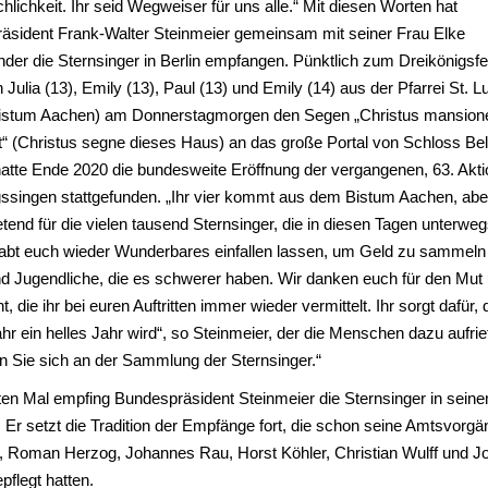
lichkeit. Ihr seid Wegweiser für uns alle.“ Mit diesen Worten hat
äsident Frank-Walter Steinmeier gemeinsam mit seiner Frau Elke
er die Sternsinger in Berlin empfangen. Pünktlich zum Dreikönigsfe
 Julia (13), Emily (13), Paul (13) und Emily (14) aus der Pfarrei St. L
istum Aachen) am Donnerstagmorgen den Segen „Christus mansio
“ (Christus segne dieses Haus) an das große Portal von Schloss Bel
atte Ende 2020 die bundesweite Eröffnung der vergangenen, 63. Akti
ssingen stattgefunden. „Ihr vier kommt aus dem Bistum Aachen, aber
retend für die vielen tausend Sternsinger, die in diesen Tagen unterweg
habt euch wieder Wunderbares einfallen lassen, um Geld zu sammeln 
d Jugendliche, die es schwerer haben. Wir danken euch für den Mut 
t, die ihr bei euren Auftritten immer wieder vermittelt. Ihr sorgt dafür,
hr ein helles Jahr wird“, so Steinmeier, der die Menschen dazu aufrie
en Sie sich an der Sammlung der Sternsinger.“
ten Mal empfing Bundespräsident Steinmeier die Sternsinger in sein
 Er setzt die Tradition der Empfänge fort, die schon seine Amtsvorgä
, Roman Herzog, Johannes Rau, Horst Köhler, Christian Wulff und 
flegt hatten.