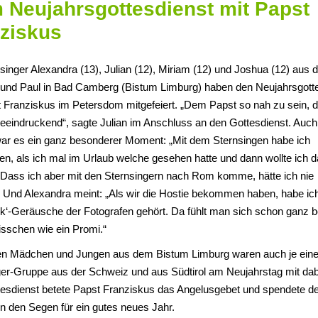
 Neujahrsgottesdienst mit Papst
ziskus
singer Alexandra (13), Julian (12), Miriam (12) und Joshua (12) aus d
r und Paul in Bad Camberg (Bistum Limburg) haben den Neujahrsgott
t Franziskus im Petersdom mitgefeiert. „Dem Papst so nah zu sein, 
beeindruckend“, sagte Julian im Anschluss an den Gottesdienst. Auch
ar es ein ganz besonderer Moment: „Mit dem Sternsingen habe ich
n, als ich mal im Urlaub welche gesehen hatte und dann wollte ich 
Dass ich aber mit den Sternsingern nach Rom komme, hätte ich nie
“ Und Alexandra meint: „Als wir die Hostie bekommen haben, habe ic
ick‘-Geräusche der Fotografen gehört. Da fühlt man sich schon ganz 
isschen wie ein Promi.“
n Mädchen und Jungen aus dem Bistum Limburg waren auch je ein
ger-Gruppe aus der Schweiz und aus Südtirol am Neujahrstag mit da
esdienst betete Papst Franziskus das Angelusgebet und spendete d
 den Segen für ein gutes neues Jahr.