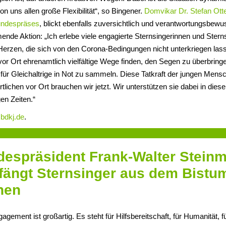
on uns allen große Flexibilität“, so Bingener.
Domvikar Dr. Stefan Ott
ndespräses
, blickt ebenfalls zuversichtlich und verantwortungsbewu
nde Aktion: „Ich erlebe viele engagierte Sternsingerinnen und Stern
Herzen, die sich von den Corona-Bedingungen nicht unterkriegen las
or Ort ehrenamtlich vielfältige Wege finden, den Segen zu überbring
ür Gleichaltrige in Not zu sammeln. Diese Tatkraft der jungen Mens
tlichen vor Ort brauchen wir jetzt. Wir unterstützen sie dabei in dies
en Zeiten.“
f
bdkj.de
.
espräsident Frank-Walter Steinm
ängt Sternsinger aus dem Bistu
hen
agement ist großartig. Es steht für Hilfsbereitschaft, für Humanität, f