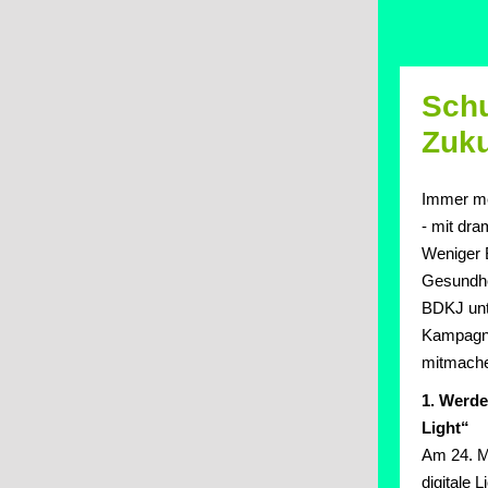
Schu
Zuku
Immer me
- mit dra
Weniger 
Gesundhe
BDKJ unte
Kampagne
mitmachen
1. Werde
Light“
Am 24. M
digitale 