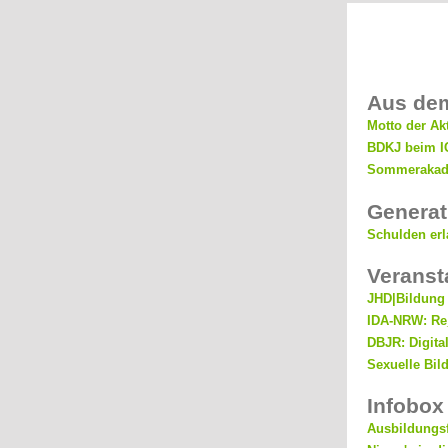
Aus de
Motto der Ak
BDKJ beim I
Sommerakadem
Generati
Schulden erl
Veranst
JHD|Bildung 
IDA-NRW: Re
DBJR: Digita
Sexuelle Bild
Infobox
Ausbildungs