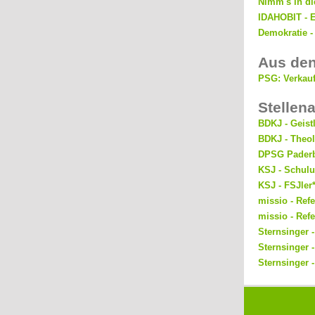
Nimm's in di
IDAHOBIT - Ei
Demokratie -
Aus den
PSG: Verkauf
Stellen
BDKJ - Geist
BDKJ - Theol
DPSG Paderbo
KSJ - Schulu
KSJ - FSJler
missio - Refe
missio - Ref
Sternsinger -
Sternsinger -
Sternsinger 