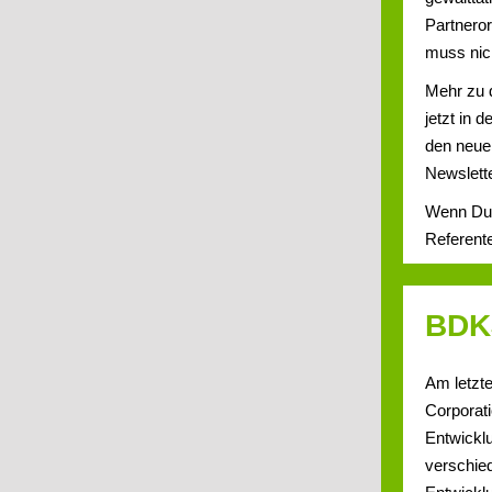
Partnero
muss nic
Mehr zu 
jetzt in d
den neuen
Newslette
Wenn Du 
Referente
BDKJ
Am letzt
Corporat
Entwickl
verschie