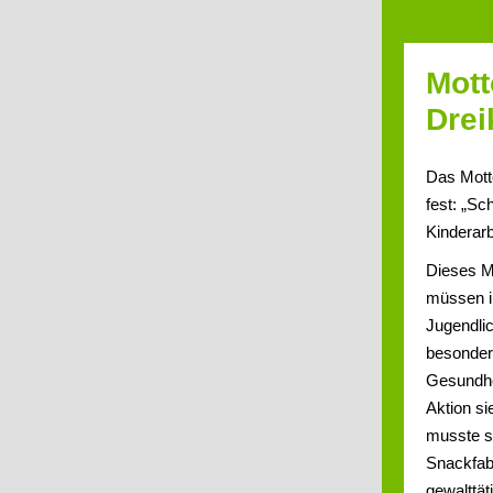
Mott
Drei
Das Motto
fest: „Sc
Kinderarb
Dieses M
müssen i
Jugendlic
besonder
Gesundhe
Aktion si
musste s
Snackfabr
gewalttät