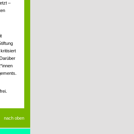
etzt –
ten
t
tiftung
ritisiert
 Darüber
t*innen
gements.
rei.
nach oben