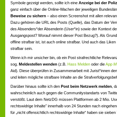
Symbole gezeigt werden, sollte ich eine
Anzeige bei der Poliz
ganz einfach über die Online-Wachen der jeweiligen Bundeslände
Beweise zu sichern
– also einen Screenshot mit allen relevan
Dazu gehören die URL des Posts (Quelle), das Datum der Verö
des Absenders*der Absenderin (User*in) sowie der Kontext de
Ausgangspost? Worauf nimmt dieser Post Bezug?). Als Grundreg
offline strafbar ist, ist auch online strafbar. Und auch das Like
strafbar sein.
Wenn ich mir unsicher bin, ob ein Post strafrechtliche Relevan
sog.
Meldestellen wenden
(z.B.
Hass Melden
oder die
App
M
Aid). Diese überprüfen in Zusammenarbeit mit Jurist*innen de
und leiten mögliche strafbare Inhalte an die Strafverfolgungsbe
Darüber hinaus sollte ich den
Post beim Netzwerk melden
, d
wahrscheinlich auch gegen die Communitystandarts von Twitt
verstößt. Laut dem NetzDG müssen Plattformen ab 2 Mio. User
rechtswidrige Inhalte" innerhalb von 24 Stunden nach eingehe
für „nicht offensichtlich rechtswidrige Inhalte“ haben sie siebe