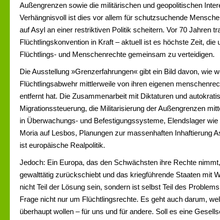
Außengrenzen sowie die militärischen und geopolitischen Inter
Verhängnisvoll ist dies vor allem für schutzsuchende Mensche
auf Asyl an einer restriktiven Politik scheitern. Vor 70 Jahren tr
Flüchtlingskonvention in Kraft – aktuell ist es höchste Zeit, die 
Flüchtlings- und Menschenrechte gemeinsam zu verteidigen.
Die Ausstellung »Grenzerfahrungen« gibt ein Bild davon, wie we
Flüchtlingsabwehr mittlerweile von ihren eigenen menschenre
entfernt hat. Die Zusammenarbeit mit Diktaturen und autokrat
Migrationssteuerung, die Militarisierung der Außengrenzen mitt
in Überwachungs- und Befestigungssysteme, Elendslager wie d
Moria auf Lesbos, Planungen zur massenhaften Inhaftierung As
ist europäische Realpolitik.
Jedoch: Ein Europa, das den Schwächsten ihre Rechte nimmt, d
gewalttätig zurückschiebt und das kriegführende Staaten mit W
nicht Teil der Lösung sein, sondern ist selbst Teil des Problems
Frage nicht nur um Flüchtlingsrechte. Es geht auch darum, wel
überhaupt wollen – für uns und für andere. Soll es eine Gesellsc