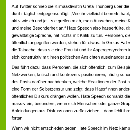
Auf Twitter schrieb die Klimaaktivistin Greta Thunberg über d
die ihr täglich entgegenschlägt: „Wie ihr vielleicht bemerkt habt
aktiv wie eh und je – sie greifen mich, mein Aussehen, meine 
und meine Besonderheit an.“ Hate Speech also hasserfüllte, d
gewalttätige Sprache, hat nichts mit Kritik zu tun. Personen, d
öffentlich angegriffen werden, stehen für etwas. In Gretas Fall 
die Tatsache, dass sie eine Frau ist und ihr Aspergersyndrom in
sich konstruktiv mit ihren politischen Ansichten auseinander z
Das führt dazu, dass Personen, die sich öffentlich, zum Beispie
Netzwerken, kritisch und kontrovers positionieren, häufig sc
des Posts darüber nachdenken, welche Reaktionen der Post he
eine Form der Selbstzensur und zeigt, dass Hater*innen and
öffentlichen Diskurs drängen wollen. Hate Speech schränkt die
massiv ein, besonders, wenn sich Menschen oder ganze Grup
Anfeindungen aus Diskussionen zurückziehen – dann fehlt ihr
fortan.
Wenn wir nicht entschieden gegen Hate Speech im Netz kämp