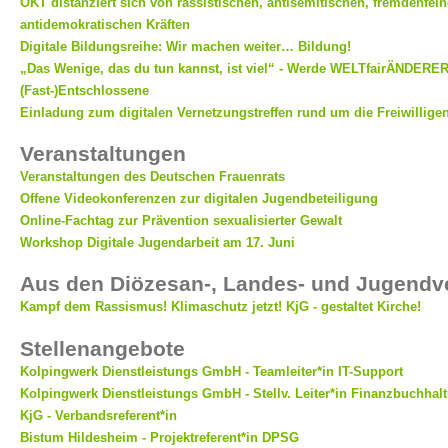
ÖKT distanziert sich von rassistischen, antisemitischen, fremdenfei
antidemokratischen Kräften
Digitale Bildungsreihe: Wir machen weiter… Bildung!
„Das Wenige, das du tun kannst, ist viel“ - Werde WELTfairÄNDERER
(Fast-)Entschlossene
Einladung zum digitalen Vernetzungstreffen rund um die Freiwillige
Veranstaltungen
Veranstaltungen des Deutschen Frauenrats
Offene Videokonferenzen zur digitalen Jugendbeteiligung
Online-Fachtag zur Prävention sexualisierter Gewalt
Workshop Digitale Jugendarbeit am 17. Juni
Aus den Diözesan-, Landes- und Jugend
Kampf dem Rassismus! Klimaschutz jetzt! KjG - gestaltet Kirche!
Stellenangebote
Kolpingwerk Dienstleistungs GmbH - Teamleiter*in IT-Support
Kolpingwerk Dienstleistungs GmbH - Stellv. Leiter*in Finanzbuchhal
KjG - Verbandsreferent*in
Bistum Hildesheim - Projektreferent*in DPSG