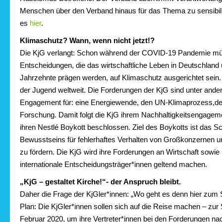
Menschen über den Verband hinaus für das Thema zu sensibili
es
hier
.
Klimaschutz? Wann, wenn nicht jetzt!?
Die KjG verlangt:
Schon während der COVID-19 Pandemie müs
Entscheidungen, die das wirtschaftliche Leben in Deutschland
Jahrzehnte prägen werden, auf Klimaschutz ausgerichtet sein.
der Jugend weltweit. Die Forderungen der KjG sind unter ande
Engagement für: eine Energiewende, den UN-Klimaprozess,de
Forschung. Damit folgt die KjG ihrem Nachhaltigkeitsengageme
ihren Nestlé Boykott beschlossen. Ziel des Boykotts ist das S
Bewusstseins für fehlerhaftes Verhalten von Großkonzernen 
zu fördern. Die KjG wird ihre Forderungen an Wirtschaft sowie 
internationale Entscheidungsträger*innen geltend machen.
„KjG – gestaltet Kirche!“- der Anspruch bleibt.
Daher die Frage der KjGler*innen: „Wo geht es denn hier zu
Plan:
Die KjGler*innen sollen sich auf die Reise machen – z
Februar 2020, um ihre Vertreter*innen bei den Forderungen na