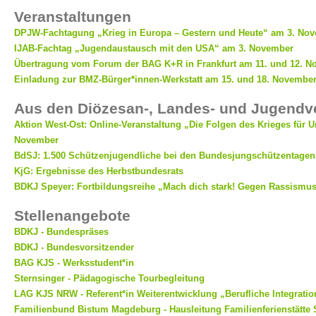
Veranstaltungen
DPJW-Fachtagung „Krieg in Europa – Gestern und Heute“ am 3. Nov
IJAB-Fachtag „Jugendaustausch mit den USA“ am 3. November
Übertragung vom Forum der BAG K+R in Frankfurt am 11. und 12. 
Einladung zur BMZ-Bürger*innen-Werkstatt am 15. und 18. Novembe
Aus den Diözesan-, Landes- und Jugend
Aktion West-Ost: Online-Veranstaltung „Die Folgen des Krieges für 
November
BdSJ: 1.500 Schützenjugendliche bei den Bundesjungschützentagen
KjG: Ergebnisse des Herbstbundesrats
BDKJ Speyer: Fortbildungsreihe „Mach dich stark! Gegen Rassismu
Stellenangebote
BDKJ - Bundespräses
BDKJ - Bundesvorsitzender
BAG KJS - Werksstudent*in
Sternsinger - Pädagogische Tourbegleitung
LAG KJS NRW - Referent*in Weiterentwicklung „Berufliche Integrati
Familienbund Bistum Magdeburg - Hausleitung Familienferienstätte S