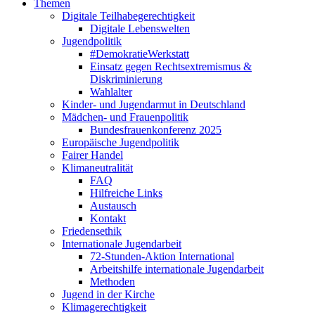
Themen
Digitale Teilhabegerechtigkeit
Digitale Lebenswelten
Jugendpolitik
#DemokratieWerkstatt
Einsatz gegen Rechtsextremismus &
Diskriminierung
Wahlalter
Kinder- und Jugendarmut in Deutschland
Mädchen- und Frauenpolitik
Bundesfrauenkonferenz 2025
Europäische Jugendpolitik
Fairer Handel
Klimaneutralität
FAQ
Hilfreiche Links
Austausch
Kontakt
Friedensethik
Internationale Jugendarbeit
72-Stunden-Aktion International
Arbeitshilfe internationale Jugendarbeit
Methoden
Jugend in der Kirche
Klimagerechtigkeit