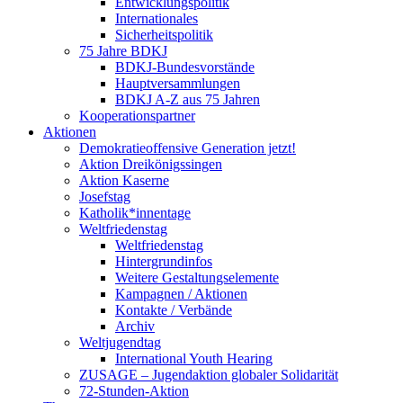
Entwicklungspolitik
Internationales
Sicherheitspolitik
75 Jahre BDKJ
BDKJ-Bundesvorstände
Hauptversammlungen
BDKJ A-Z aus 75 Jahren
Kooperationspartner
Aktionen
Demokratieoffensive Generation jetzt!
Aktion Dreikönigssingen
Aktion Kaserne
Josefstag
Katholik*innentage
Weltfriedenstag
Weltfriedenstag
Hintergrundinfos
Weitere Gestaltungselemente
Kampagnen / Aktionen
Kontakte / Verbände
Archiv
Weltjugendtag
International Youth Hearing
ZUSAGE – Jugendaktion globaler Solidarität
72-Stunden-Aktion