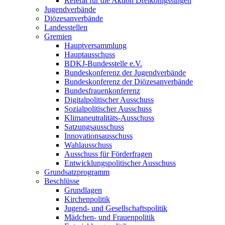
Referat für die Aktion Dreikönigssingen
Jugendverbände
Diözesanverbände
Landesstellen
Gremien
Hauptversammlung
Hauptausschuss
BDKJ-Bundesstelle e.V.
Bundeskonferenz der Jugendverbände
Bundeskonferenz der Diözesanverbände
Bundesfrauenkonferenz
Digitalpolitischer Ausschuss
Sozialpolitischer Ausschuss
Klimaneutralitäts-Ausschuss
Satzungsausschuss
Innovationsausschuss
Wahlausschuss
Ausschuss für Förderfragen
Entwicklungspolitischer Ausschuss
Grundsatzprogramm
Beschlüsse
Grundlagen
Kirchenpolitik
Jugend- und Gesellschaftspolitik
Mädchen- und Frauenpolitik