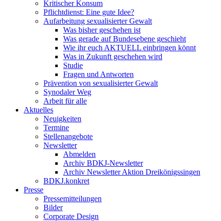
Kritischer Konsum
Pflichtdienst: Eine gute Idee?
Aufarbeitung sexualisierter Gewalt
Was bisher geschehen ist
Was gerade auf Bundesebene geschieht
Wie ihr euch AKTUELL einbringen könnt
Was in Zukunft geschehen wird
Studie
Fragen und Antworten
Prävention von sexualisierter Gewalt
Synodaler Weg
Arbeit für alle
Aktuelles
Neuigkeiten
Termine
Stellenangebote
Newsletter
Abmelden
Archiv BDKJ-Newsletter
Archiv Newsletter Aktion Dreikönigssingen
BDKJ.konkret
Presse
Pressemitteilungen
Bilder
Corporate Design