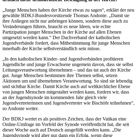
„Junge Menschen haben der Kirche etwas zu sagen“, erklärt der neu
gewählte BDKJ-Bundesvorsitzende Thomas Andonie. „Damit sie
ihre Anliegen nicht nur anbringen können, sondern diese auch zu
Veränderungen führen, braucht es neue Ideen, wie echte
Partizipation junger Menschen in der Kirche auf allen Ebenen
umgesetzt werden kann.“ Der Dachverband der katholischen
Jugendverbände fordert, dass Mitbestimmung für junge Menschen
innerhalb der Kirche selbstverständlich sein müsse.
„In den katholischen Kinder- und Jugendverbänden profitieren
Jugendliche und junge Erwachsene ungemein davon, dass sie selbst
Leitungsverantwortung übernehmen – und das tut auch der Kirche
gut. Junge Menschen bestimmen ihre Themen selbst, setzen
Aktionen um und übernehmen Verantwortung. So sind sie lebendig
und sichtbar Kirche. Damit Kirche auch auf weltkirchlicher Ebene
von jungen Menschen mitgestaltet werden kann, fordern wir, dass
an der Jugendsynode im kommenden Jahr gleich viele
Jugendvertreterinnen und Jugendvertreter wie Bischöfe teilnehmen“,
so Andonie weiter.
Der BDKJ wertet es als positives Zeichen, dass der Vatikan eine
Online-Umfrage im Vorfeld der Synode veröffentlicht hat, die seit
dieser Woche auch auf Deutsch ausgefüllt werden kann. „Die
Jugendsynode wird aber nur dann ein Erfolg, wenn diese