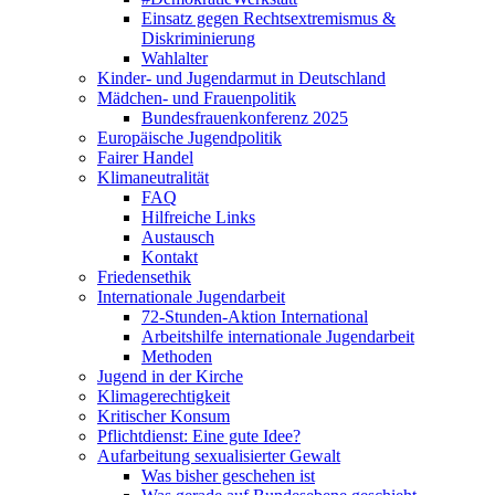
Einsatz gegen Rechtsextremismus &
Diskriminierung
Wahlalter
Kinder- und Jugendarmut in Deutschland
Mädchen- und Frauenpolitik
Bundesfrauenkonferenz 2025
Europäische Jugendpolitik
Fairer Handel
Klimaneutralität
FAQ
Hilfreiche Links
Austausch
Kontakt
Friedensethik
Internationale Jugendarbeit
72-Stunden-Aktion International
Arbeitshilfe internationale Jugendarbeit
Methoden
Jugend in der Kirche
Klimagerechtigkeit
Kritischer Konsum
Pflichtdienst: Eine gute Idee?
Aufarbeitung sexualisierter Gewalt
Was bisher geschehen ist