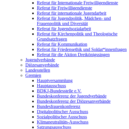
Referat für Internationale Freiwilligendienste
Referat für Freiwilligendienste
Referat für internationale Jugendarbeit
Referat für Jugendpolitik, Mädchen- und
Frauenpolitik und Diversität
Referat für Jugendsozialarbeit
Referat für Kirchenpolitik und Theologische
Grundsatzfragen
Referat für Kommunikation
Referat für Friedensethik und Soldat*innenfragen
Referat für die Aktion Dreikönigssingen
Jugendverbände
Diözesanverbände
Landesstellen
Gremien
Hauptversammlung
Hauptausschuss
BDKJ-Bundesstelle e.V.
Bundeskonferenz der Jugendverbände
Bundeskonferenz der Diözesanverbände
Bundesfrauenkonferenz
Digitalpolitischer Ausschuss
Sozialpolitischer Ausschuss
Klimaneutralitäts-Ausschuss
Satzungsausschuss