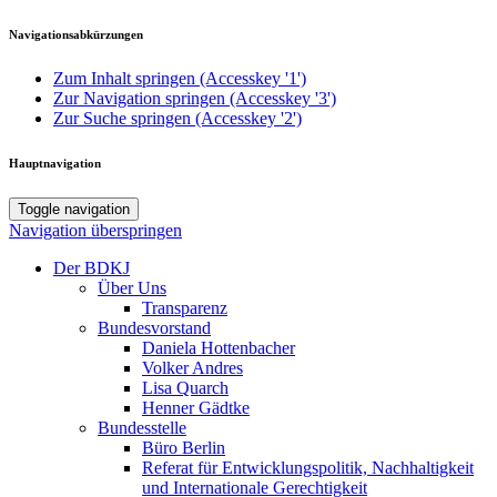
Navigationsabkürzungen
Zum Inhalt springen (Accesskey '1')
Zur Navigation springen (Accesskey '3')
Zur Suche springen (Accesskey '2')
Hauptnavigation
Toggle navigation
Navigation überspringen
Der BDKJ
Über Uns
Transparenz
Bundesvorstand
Daniela Hottenbacher
Volker Andres
Lisa Quarch
Henner Gädtke
Bundesstelle
Büro Berlin
Referat für Entwicklungspolitik, Nachhaltigkeit
und Internationale Gerechtigkeit