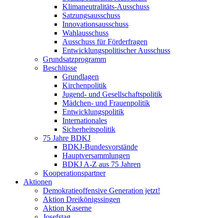
Klimaneutralitäts-Ausschuss
Satzungsausschuss
Innovationsausschuss
Wahlausschuss
Ausschuss für Förderfragen
Entwicklungspolitischer Ausschuss
Grundsatzprogramm
Beschlüsse
Grundlagen
Kirchenpolitik
Jugend- und Gesellschaftspolitik
Mädchen- und Frauenpolitik
Entwicklungspolitik
Internationales
Sicherheitspolitik
75 Jahre BDKJ
BDKJ-Bundesvorstände
Hauptversammlungen
BDKJ A-Z aus 75 Jahren
Kooperationspartner
Aktionen
Demokratieoffensive Generation jetzt!
Aktion Dreikönigssingen
Aktion Kaserne
Josefstag