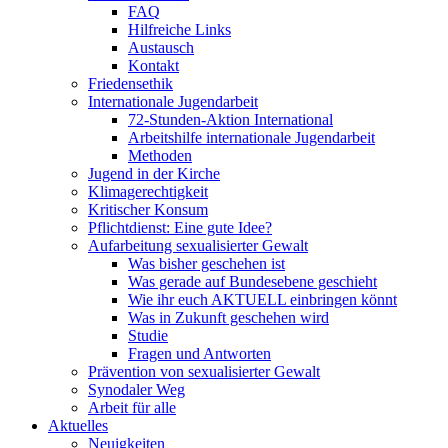
FAQ
Hilfreiche Links
Austausch
Kontakt
Friedensethik
Internationale Jugendarbeit
72-Stunden-Aktion International
Arbeitshilfe internationale Jugendarbeit
Methoden
Jugend in der Kirche
Klimagerechtigkeit
Kritischer Konsum
Pflichtdienst: Eine gute Idee?
Aufarbeitung sexualisierter Gewalt
Was bisher geschehen ist
Was gerade auf Bundesebene geschieht
Wie ihr euch AKTUELL einbringen könnt
Was in Zukunft geschehen wird
Studie
Fragen und Antworten
Prävention von sexualisierter Gewalt
Synodaler Weg
Arbeit für alle
Aktuelles
Neuigkeiten