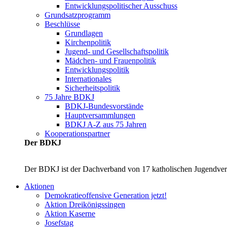
Entwicklungspolitischer Ausschuss
Grundsatzprogramm
Beschlüsse
Grundlagen
Kirchenpolitik
Jugend- und Gesellschaftspolitik
Mädchen- und Frauenpolitik
Entwicklungspolitik
Internationales
Sicherheitspolitik
75 Jahre BDKJ
BDKJ-Bundesvorstände
Hauptversammlungen
BDKJ A-Z aus 75 Jahren
Kooperationspartner
Der BDKJ
Der BDKJ ist der Dachverband von 17 katholischen Jugendverbä
Aktionen
Demokratieoffensive Generation jetzt!
Aktion Dreikönigssingen
Aktion Kaserne
Josefstag