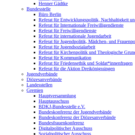
Henner Gädtke
Bundesstelle
Büro Berlin
Referat für Entwicklungspolitik, Nachhaltigkeit un
Referat für Internationale Freiwilligendienste
Referat für Freiwilligendienste
Referat für internationale Jugendarbeit
Referat für Jugendpolitik, Mädchen- und Frauenpol
Referat für Jugendsozialarbeit
Referat für Kirchenpolitik und Theologische Grun
Referat für Kommunikation
Referat für Friedensethik und Soldat*innenfragen
Referat für die Aktion Dreikönigssingen
Jugendverbände
Diözesanverbände
Landesstellen
Gremien
Hauptversammlung
Hauptausschuss
BDKJ-Bundesstelle e.V.
Bundeskonferenz der Jugendverbände
Bundeskonferenz der Diözesanverbände
Bundesfrauenkonferenz
Digitalpolitischer Ausschuss
Sozialpolitischer Ausschuss