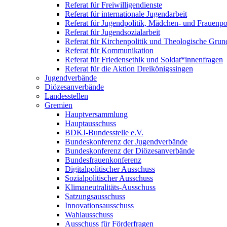
Referat für Freiwilligendienste
Referat für internationale Jugendarbeit
Referat für Jugendpolitik, Mädchen- und Frauenpol
Referat für Jugendsozialarbeit
Referat für Kirchenpolitik und Theologische Grun
Referat für Kommunikation
Referat für Friedensethik und Soldat*innenfragen
Referat für die Aktion Dreikönigssingen
Jugendverbände
Diözesanverbände
Landesstellen
Gremien
Hauptversammlung
Hauptausschuss
BDKJ-Bundesstelle e.V.
Bundeskonferenz der Jugendverbände
Bundeskonferenz der Diözesanverbände
Bundesfrauenkonferenz
Digitalpolitischer Ausschuss
Sozialpolitischer Ausschuss
Klimaneutralitäts-Ausschuss
Satzungsausschuss
Innovationsausschuss
Wahlausschuss
Ausschuss für Förderfragen