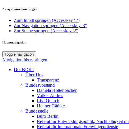
Navigationsabkürzungen
Zum Inhalt springen (Accesskey '1')
Zur Navigation springen (Accesskey '3')
Zur Suche springen (Accesskey '2')
Hauptnavigation
Toggle navigation
Navigation überspringen
Der BDKJ
Über Uns
Transparenz
Bundesvorstand
Daniela Hottenbacher
Volker Andres
Lisa Quarch
Henner Gädtke
Bundesstelle
Büro Berlin
Referat für Entwicklungspolitik, Nachhaltigkeit un
Referat für Internationale Freiwilligendienste