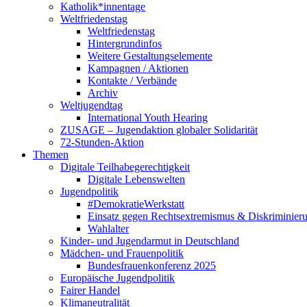
Katholik*innentage
Weltfriedenstag
Weltfriedenstag
Hintergrundinfos
Weitere Gestaltungselemente
Kampagnen / Aktionen
Kontakte / Verbände
Archiv
Weltjugendtag
International Youth Hearing
ZUSAGE – Jugendaktion globaler Solidarität
72-Stunden-Aktion
Themen
Digitale Teilhabegerechtigkeit
Digitale Lebenswelten
Jugendpolitik
#DemokratieWerkstatt
Einsatz gegen Rechtsextremismus & Diskriminier
Wahlalter
Kinder- und Jugendarmut in Deutschland
Mädchen- und Frauenpolitik
Bundesfrauenkonferenz 2025
Europäische Jugendpolitik
Fairer Handel
Klimaneutralität